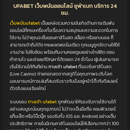
UFABET เว็บพนันออนไลน์ ยูฟ่าเบท บริการ 24
ชม.
เว็บพนันufabet
เป็นแหล่งรวมความบันเทิงด้านการเดิมพัน
ออนไลน์ที่ครบเครื่องทั้งเรื่องความสนุกและความสะดวกในการ
ใช้งาน ไม่ว่าคุณจะชื่นชอบคาสิโนสด สล็อต หรือแทงบอล ก็
สามารถเข้าถึงได้จากแพลตฟอร์มเดียว ทุกเมนูถูกจัดวางให้ใช้
งานง่าย ไม่ซับซ้อน พร้อมทีมงานคอยดูแลอย่างใกล้ชิด ตอบ
คำถามไว และช่วยแก้ปัญหาได้ตลอด 24 ชั่วโมง ผู้เล่นสามารถ
เริ่มใช้งานได้ทันทีผ่าน
ทางเข้า ufabet
ที่รองรับคาสิโนสด
(Live Casino) ถ่ายทอดสดจากสตูดิโอคุณภาพระดับโลก
มอบอารมณ์การเล่นที่สมจริงราวกับนั่งอยู่หน้าโต๊ะกับดีลเลอร์
ตัวจริงแบบเรียลไทม์
ระบบของ
ทางเข้า ufabet
ถูกพัฒนาให้รองรับการใช้งานได้
อย่างสมบูรณ์บนทุกอุปกรณ์ ไม่ว่าจะเป็นมือถือ คอมพิวเตอร์
แท็บเล็ต หรือโน๊ตบุ๊ค รองรับทั้ง iOS และ Android อย่างเต็ม
ประสิทธิภาพ ภายในมีเกมคาสิโนออนไลน์ให้เลือกมากกว่า 100