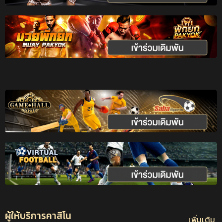
ผู้ให้บริการคาสิโน
เพิ่มเติม