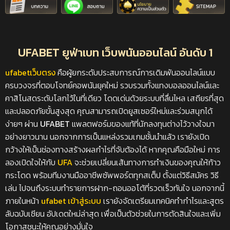
UFABET ยูฟ่าเบท เว็บพนันออนไลน์ อันดับ 1
ufabetเว็บตรง
คือผู้ยกระดับประสบการณ์การเดิมพันออนไลน์แบบ
ครบวงจรที่ตอบโจทย์คอพนันยุคใหม่ รวบรวมทั้งแทงบอลออนไลน์และ
คาสิโนสดระดับโลกไว้ในที่เดียว โดดเด่นด้วยระบบที่ลื่นไหล เสถียรที่สุด
และปลอดภัยขั้นสูงสุด คุณสามารถเปิดยูสเซอร์ใหม่และร่วมสนุกได้
ง่ายๆ ผ่าน
UFABET
แพลตฟอร์มของแท้ที่นักลงทุนต่างไว้วางใจมา
อย่างยาวนาน นอกจากการเป็นแหล่งรวมเกมชั้นนำแล้ว เรายังเปิด
กว้างให้เป็นช่องทางสร้างผลกำไรที่จับต้องได้ หากคุณคือมือใหม่ การ
ลองเปิดใจให้กับ
UFA
จะช่วยเปลี่ยนเส้นทางการทำเงินของคุณให้ก้าว
กระโดด พร้อมทีมงานมืออาชีพซัพพอร์ตทุกสเต็ป ตั้งแต่วิธีสมัคร วิธี
เล่น ไปจนถึงระบบทำรายการฝาก-ถอนออโต้ที่รวดเร็วทันใจ นอกจากนี้
ภายในหน้า
ufabet เข้าสู่ระบบ
เรายังจัดเตรียมเทคนิคทำกำไรและสูตร
ลับฉบับเซียน อัปเดตใหม่ล่าสุด เพื่อเป็นตัวช่วยในการตัดสินใจและเพิ่ม
โอกาสชนะให้คุณอย่างมั่นใจ