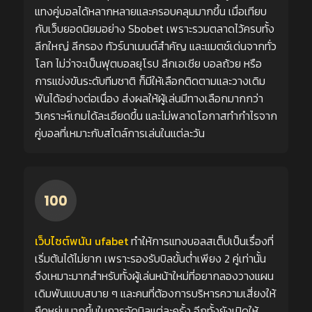
แทงคู่บอลได้หลากหลายและครอบคลุมมากขึ้น เมื่อเทียบ
กับเว็บยอดนิยมอย่าง
Sbobet
เพราะรวมตลาดไว้ครบทั้ง
ลีกใหญ่ ลีกรอง ทัวร์นาเมนต์สำคัญ และแมตช์เด่นจากทั่ว
โลก ไม่ว่าจะเป็นฟุตบอลยุโรป ลีกเอเชีย บอลถ้วย หรือ
การแข่งขันระดับทีมชาติ ก็มีให้เลือกติดตามและวางเดิม
พันได้อย่างต่อเนื่อง ส่งผลให้ผู้เล่นมีทางเลือกมากกว่า
วิเคราะห์เกมได้ละเอียดขึ้น และไม่พลาดโอกาสทำกำไรจาก
คู่บอลที่เหมาะกับสไตล์การเล่นในแต่ละวัน
เว็บไซต์พนัน ufabet
ทำให้การแทงบอลสเต็ปเป็นเรื่องที่
เริ่มต้นได้ไม่ยาก เพราะรองรับบิลขั้นต่ำเพียง 2 คู่เท่านั้น
จึงเหมาะมากสำหรับทั้งผู้เล่นหน้าใหม่ที่อยากลองวางแผน
เดิมพันแบบสบาย ๆ และคนที่ต้องการบริหารความเสี่ยงให้
ยืดหยุ่นมากขึ้นในการจัดบิลแต่ละครั้ง อีกทั้งยังเปิดให้