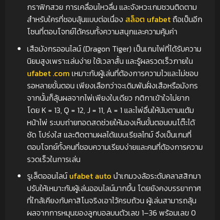
กราฟิกสวย การเคลื่อนไหวลื่น และจังหวะเกมชวนติดตาม
สำหรับใครที่ชอบลุ้นแบบต่อเนื่อง
สล็อต ufabet
ถือเป็นอีก
โซนที่ตอบโจทย์ได้ครบทั้งความสนุกและความคุ้มค่า
เสือมังกรออนไลน์ (Dragon Tiger) เป็นเกมไพ่ที่ได้รับความ
นิยมสูงเพราะเล่นง่าย ใช้เวลาสั้น และรู้ผลรวดเร็วภายใน
ufabet .com
เหมาะกับผู้เล่นที่ต้องการความไวและไม่ชอบ
รอหลายขั้นตอน เพียงเลือกว่าจะเดิมพันฝั่งเสือหรือมังกร
จากนั้นก็ลุ้นผลจากไพ่เพียงใบเดียว กติกาเข้าใจไม่ยาก
โดย K = 13, Q = 12, J = 11, A = 1 และไพ่อื่นให้นับตามแต้ม
หน้าไพ่ ระบบถ่ายทอดสดช่วยให้มองเห็นขั้นตอนบนโต๊ะได้
ชัด โปร่งใส และติดตามผลได้แบบเรียลไทม์ จึงเป็นเกมที่
ตอบโจทย์ทั้งคนที่ชอบความเรียบง่ายและคนที่ต้องการความ
รวดเร็วในการเล่น
รูเล็ตออนไลน์
ufabet auto
นำเกมวงล้อระดับคลาสสิกมา
ปรับให้เหมาะกับผู้เล่นออนไลน์มากขึ้น โดยยังคงบรรยากาศ
ที่ใกล้เคียงกับคาสิโนจริงเอาไว้ครบถ้วน ผู้เล่นสามารถลุ้น
ผลจากการหมุนของลูกบอลบนตัวเลข 1–36 พร้อมเลข 0