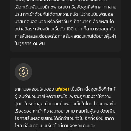
เลือกเดิมพันแบบมิกซ์พาร์เลย์ หรือจัดชุดกีฬาหลากหลาย
ประเภทเข้าด้วยกันได้ตามความถนัด ไม่ว่าจะเป็นฟุตบอล
บาสเกตบอล มวย หรือกีฬาอื่น ๆ ก็สามารถเลือกผสมได้
อย่างอิสระ เพียงมีทุนเริ่มต้น 100 บาท ก็สามารถสนุกกับ
การลุ้นผลและต่อยอดโอกาสรับผลตอบแทนได้อย่างคุ้มค่า
ในทุกการเดิมพัน
ราคาบอลออนไลน์ของ
ufabet
เป็นอีกหนึ่งจุดแข็งที่ทำให้
ผู้เล่นจำนวนมากให้ความสนใจ เพราะถูกมองว่าให้ความ
คุ้มค่าในระดับสูงเมื่อเทียบกับหลายเว็บในไทย โดยเฉพาะใน
เรื่องของ
ค่าน้ำ
ที่วางมาอย่างเหมาะสมกับผู้เล่น ช่วยเพิ่ม
โอกาสรับผลตอบแทนได้ดีกว่าเว็บทั่วไป อีกทั้งยังมี
ราคา
ไหล
ที่อัปเดตแบบเรียลไทม์ตามจังหวะเกมและ