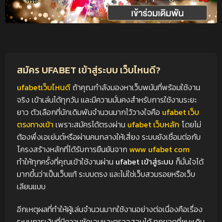
สมัคร UFABET เข้าสู่ระบบ เว็บไหนดี?
ufabetเว็บไหนดี
ถ้าคุณกำลังมองหาเว็บพนันที่พร้อมใช้งาน
จริง เข้าเล่นได้ทุกวัน และมีความมั่นคงสำหรับการใช้งานระยะ
ยาว ตัวเลือกที่นักเดิมพันจำนวนมากไว้วางใจคือ
ufabet เว็บ
ตรงทางเข้า
เพราะสมัครได้ตรงผ่าน
ufabet เว็บหลัก
โดยไม่
ต้องพึ่งเอเย่นต์หรือผ่านคนกลางให้เสี่ยง ระบบยังเชื่อมต่อกับ
โครงสร้างหลักที่ได้รับการยืนยันจาก
www ufabet com
ทำให้ทุกครั้งที่คุณเข้าใช้งานผ่าน
ufabet เข้าสู่ระบบ
ก็มั่นใจได้
มากขึ้นว่าเป็นเว็บแท้ ระบบตรง และไม่ใช่เว็บสวมรอยหรือเว็บ
เลียนแบบ
อีกเหตุผลที่ทำให้ผู้เล่นจำนวนมากใช้งานอย่างต่อเนื่องคือเรื่อง
ระบบการเงินที่มีความชัดเจนและตรวจสอบได้ ทุกยอดที่ชนะเดิม