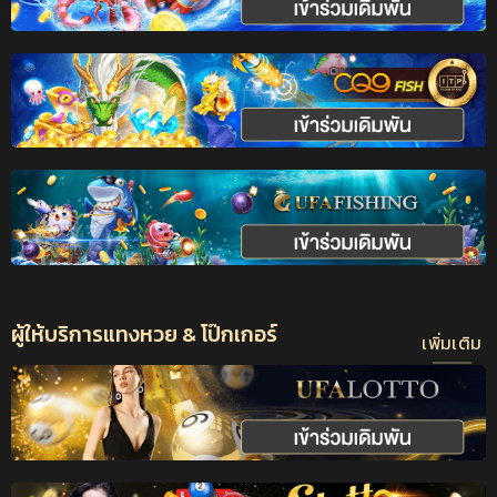
ผู้ให้บริการแทงหวย & โป๊กเกอร์
เพิ่มเติม