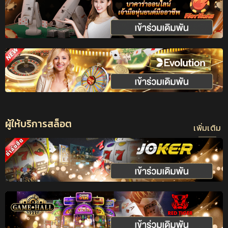
ผู้ให้บริการสล็อต
เพิ่มเติม