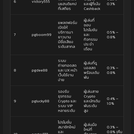
6
victory555
นแฮนดิแคป
และผู้ที่เน้น
0.3%
ที่เสถียร
Cashback
ผู้เล่นที่
แพลตฟอร์ม
ชอบ
เปิดให้
โปรโมชัน
บริการมา
0.5% –
7
pgboom99
และ
ยาวนาน
0.8%
กิจกรรม
มีชื่อเสียง
ประจำ
ระดับสากล
เดือน
ระบบ
ผู้เล่นที่ดู
ถ่ายทอดสด
บอลสด
0.3% –
8
pgdee88
และ UX หน้า
พร้อมเดิม
0.8%
เว็บใช้งาน
พัน
ง่าย
รองรับ
ผู้เล่นสาย
ธุรกรรม
Crypto
0.4% –
9
pglucky88
Crypto และ
และนักเดิม
1.0%
ระบบ VIP
พันระดับ
หลายระดับ
สูง
โปรโมชั่น
ผู้เล่นมือ
สมาชิกใหม่
0.3% –
ใหม่ที่
และ
0.8% (คืน