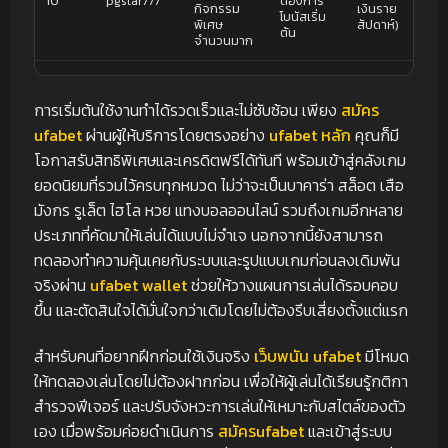
10
pgstar777
ต้องการ
กิจกรรม
เงินราย
โบนัสเริ่ม
พิเศษ
สัปดาห์)
ต้น
จำนวนมาก
การเริ่มต้นใช้งานทำได้รวดเร็วและไม่ซับซ้อน เพียง
สมัคร
ufabet
ผ่านผู้ให้บริการโดยตรงอย่าง
ufabet หลัก
คุณก็มี
โอกาสรับสิทธิพิเศษและเครดิตฟรีได้ทันที พร้อมเข้าสู่คลังเกม
ยอดนิยมที่รวมไว้ครบทุกหมวด ไม่ว่าจะเป็นบาคาร่า สล็อต เสือ
มังกร รูเล็ต ไฮโล หวย แทงบอลออนไลน์ รวมถึงเกมอีกหลาย
ประเภทที่คัดมาให้เล่นได้แบบไม่จำเจ นอกจากนี้ยังสามารถ
ทดลองทำความคุ้นเคยกับระบบและรูปแบบเกมก่อนลงเดิมพัน
จริงผ่าน
ufabet wallet
ช่วยให้วางแผนการเล่นได้รอบคอบ
ขึ้น และตัดสินใจได้มั่นใจกว่าเดิมโดยไม่ต้องรีบเสี่ยงตั้งแต่แรก
สำหรับคนที่อยากฝึกก่อนใช้เงินจริง
เว็บพนัน ufabet
มีโหมด
ให้ทดลองเล่นโดยไม่ต้องฝากก่อน เพื่อให้ผู้เล่นได้เรียนรู้กติกา
สำรวจฟีเจอร์ และปรับจังหวะการเล่นให้เหมาะกับสไตล์ของตัว
เอง เมื่อพร้อมค่อยดำเนินการ
สมัครufabet
และเข้าสู่ระบบ