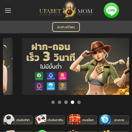
Skip
to
content
ลงทะเบียน