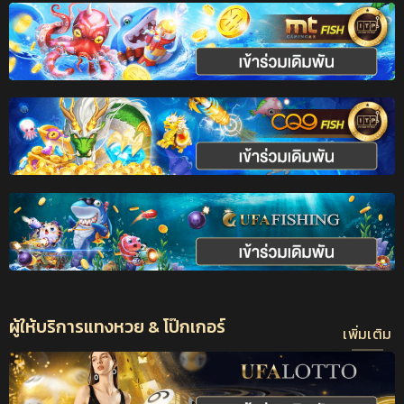
ผู้ให้บริการแทงหวย & โป๊กเกอร์
เพิ่มเติม