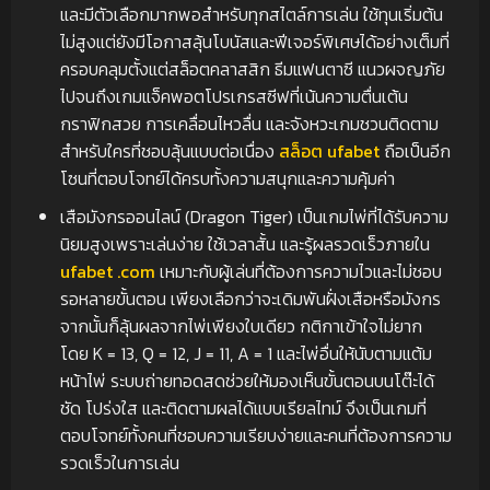
และมีตัวเลือกมากพอสำหรับทุกสไตล์การเล่น ใช้ทุนเริ่มต้น
ไม่สูงแต่ยังมีโอกาสลุ้นโบนัสและฟีเจอร์พิเศษได้อย่างเต็มที่
ครอบคลุมตั้งแต่สล็อตคลาสสิก ธีมแฟนตาซี แนวผจญภัย
ไปจนถึงเกมแจ็คพอตโปรเกรสซีฟที่เน้นความตื่นเต้น
กราฟิกสวย การเคลื่อนไหวลื่น และจังหวะเกมชวนติดตาม
สำหรับใครที่ชอบลุ้นแบบต่อเนื่อง
สล็อต ufabet
ถือเป็นอีก
โซนที่ตอบโจทย์ได้ครบทั้งความสนุกและความคุ้มค่า
เสือมังกรออนไลน์ (Dragon Tiger) เป็นเกมไพ่ที่ได้รับความ
นิยมสูงเพราะเล่นง่าย ใช้เวลาสั้น และรู้ผลรวดเร็วภายใน
ufabet .com
เหมาะกับผู้เล่นที่ต้องการความไวและไม่ชอบ
รอหลายขั้นตอน เพียงเลือกว่าจะเดิมพันฝั่งเสือหรือมังกร
จากนั้นก็ลุ้นผลจากไพ่เพียงใบเดียว กติกาเข้าใจไม่ยาก
โดย K = 13, Q = 12, J = 11, A = 1 และไพ่อื่นให้นับตามแต้ม
หน้าไพ่ ระบบถ่ายทอดสดช่วยให้มองเห็นขั้นตอนบนโต๊ะได้
ชัด โปร่งใส และติดตามผลได้แบบเรียลไทม์ จึงเป็นเกมที่
ตอบโจทย์ทั้งคนที่ชอบความเรียบง่ายและคนที่ต้องการความ
รวดเร็วในการเล่น