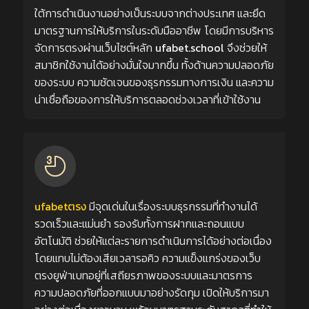
ใต้การดำเนินงานอย่างเป็นระบบจากต่างประเทศ และยึด
มาตรฐานการให้บริการในระดับมืออาชีพ โดยมีการบริหาร
จัดการตรงผ่านเว็บไซต์หลัก
ufabet.school
จึงช่วยให้
สมาชิกใช้งานได้อย่างมั่นใจมากขึ้น ทั้งด้านความปลอดภัย
ของระบบ ความชัดเจนของธุรกรรมทางการเงิน และความ
น่าเชื่อถือของการให้บริการตลอดช่วงเวลาที่เข้าใช้งาน
ufabetตรง
มีจุดเด่นในเรื่องระบบธุรกรรมที่ทำงานได้
รวดเร็วและแม่นยำ รองรับทั้งการฝากและถอนแบบ
อัตโนมัติ ช่วยให้แต่ละรายการดำเนินการได้อย่างต่อเนื่อง
โดยแทบไม่ต้องเสียเวลารอคิว ความแข็งแกร่งของเว็บ
ตรงยูฟ่าเบทอยู่ที่เสถียรภาพของระบบและมาตรการ
ความปลอดภัยที่ออกแบบมาอย่างรัดกุม เปิดให้บริการมา