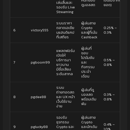
คนที่ชอบ
เงินไม่จำกัด
เล่นลื่นและ
ดูบอลสด
ยอด)
รองรับ Live
Streaming
ระบบราคา
ผู้เล่นสาย
ตลาดเอเชีย
Crypto
0.25% –
6
victory555
นแฮนดิแคป
และผู้ที่เน้น
0.3%
ที่เสถียร
Cashback
ผู้เล่นที่
แพลตฟอร์ม
ชอบ
เปิดให้
โปรโมชัน
บริการมา
0.5% –
7
pgboom99
และ
ยาวนาน
0.8%
กิจกรรม
มีชื่อเสียง
ประจำ
ระดับสากล
เดือน
ระบบ
ผู้เล่นที่ดู
ถ่ายทอดสด
บอลสด
0.3% –
8
pgdee88
และ UX หน้า
พร้อมเดิม
0.8%
เว็บใช้งาน
พัน
ง่าย
รองรับ
ผู้เล่นสาย
ธุรกรรม
Crypto
0.4% –
9
pglucky88
Crypto และ
และนักเดิม
1.0%