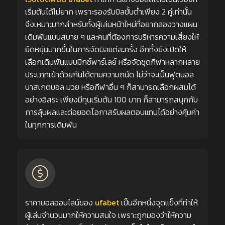
เริ่มต้นได้ไม่ยาก เพราะรองรับบิลขั้นต่ำเพียง 2 คู่เท่านั้น
จึงเหมาะมากสำหรับทั้งผู้เล่นหน้าใหม่ที่อยากลองวางแผน
เดิมพันแบบสบาย ๆ และคนที่ต้องการบริหารความเสี่ยงให้
ยืดหยุ่นมากขึ้นในการจัดบิลแต่ละครั้ง อีกทั้งยังเปิดให้
เลือกเดิมพันแบบมิกซ์พาร์เลย์ หรือจัดชุดกีฬาหลากหลาย
ประเภทเข้าด้วยกันได้ตามความถนัด ไม่ว่าจะเป็นฟุตบอล
บาสเกตบอล มวย หรือกีฬาอื่น ๆ ก็สามารถเลือกผสมได้
อย่างอิสระ เพียงมีทุนเริ่มต้น 100 บาท ก็สามารถสนุกกับ
การลุ้นผลและต่อยอดโอกาสรับผลตอบแทนได้อย่างคุ้มค่า
ในทุกการเดิมพัน
ราคาบอลออนไลน์ของ
ufabet
เป็นอีกหนึ่งจุดแข็งที่ทำให้
ผู้เล่นจำนวนมากให้ความสนใจ เพราะถูกมองว่าให้ความ