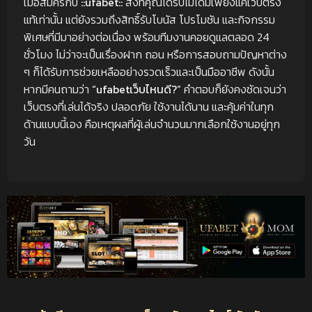
เมื่อสมัครกับ
::ufabet::
สิ่งที่คุณได้รับไม่ได้มีเพียงแค่เว็บตรง
แท้เท่านั้น แต่ยังรวมถึงสิทธิ์รับโบนัส โปรโมชัน และกิจกรรม
พิเศษที่มีมาอย่างต่อเนื่อง พร้อมทีมงานคอยดูแลตลอด 24
ชั่วโมง ไม่ว่าจะเป็นเรื่องฝาก ถอน หรือการสอบถามปัญหาต่าง
ๆ ก็ได้รับการช่วยเหลืออย่างรวดเร็วและเป็นมืออาชีพ ดังนั้น
หากมีคนถามว่า
“ufabetเว็บไหนดี?”
คำตอบก็ยังคงชัดเจนว่า
เว็บตรงที่เล่นได้จริง ปลอดภัย ใช้งานได้นาน และคุ้มค่าในทุก
ด้านแบบนี้เอง คือเหตุผลที่ผู้เล่นจำนวนมากเลือกใช้งานอยู่ทุก
วัน