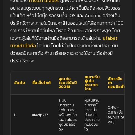
ระบบของ
ทางเข้า ufabet
ถูกพัฒนาให้รองรับการใช้งานได้
อย่างสมบูรณ์บนทุกอุปกรณ์ ไม่ว่าจะเป็นมือถือ คอมพิวเตอร์
แท็บเล็ต หรือโน๊ตบุ๊ค รองรับทั้ง iOS และ Android อย่างเต็ม
ประสิทธิภาพ ภายในมีเกมคาสิโนออนไลน์ให้เลือกมากกว่า 100
รายการ ใช้งานได้ลื่นไหล โหลดเร็ว และมีเสถียรภาพสูง โดย
เฉพาะผู้เล่นที่ใช้งานผ่านมือถือสามารถเข้าเล่นผ่าน
ufabet
ทางเข้ามือถือ
ได้ทันที โดยไม่จำเป็นต้องติดตั้งแอปเพิ่มเติม
ช่วยลดปัญหาเด้ง ค้าง หรือหลุดระหว่างใช้งานได้อย่างมี
ประสิทธิภาพ
เหมาะกับ
จุดเด่น
อัตราคืน
ผู้เล่น
อันดับ
ชื่อเว็บไซต์
(แนวโน้มปี
ค่า
ประเภท
2026)
คอมมิชชั่น
ไหน
ระบบ
ผู้เล่นสาย
มาตรฐาน
วิเคราะห์
0.4% –
ระดับสากล
ราคาน้ำ
0.9% (ขึ้น
1
ufavip777
พร้อมพาร์ท
ต้องการ
อยู่กับระดับ
เนอร์สโมสร
อัตราจ่าย
VIP)
ฟุตบอลชื่อ
ที่แข่งขัน
ดัง
ได้