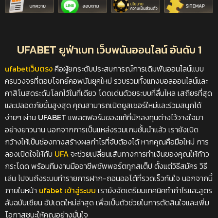
UFABET ยูฟ่าเบท เว็บพนันออนไลน์ อันดับ 1
ufabetเว็บตรง
คือผู้ยกระดับประสบการณ์การเดิมพันออนไลน์แบบ
ครบวงจรที่ตอบโจทย์คอพนันยุคใหม่ รวบรวมทั้งแทงบอลออนไลน์และ
คาสิโนสดระดับโลกไว้ในที่เดียว โดดเด่นด้วยระบบที่ลื่นไหล เสถียรที่สุด
และปลอดภัยขั้นสูงสุด คุณสามารถเปิดยูสเซอร์ใหม่และร่วมสนุกได้
ง่ายๆ ผ่าน
UFABET
แพลตฟอร์มของแท้ที่นักลงทุนต่างไว้วางใจมา
อย่างยาวนาน นอกจากการเป็นแหล่งรวมเกมชั้นนำแล้ว เรายังเปิด
กว้างให้เป็นช่องทางสร้างผลกำไรที่จับต้องได้ หากคุณคือมือใหม่ การ
ลองเปิดใจให้กับ
UFA
จะช่วยเปลี่ยนเส้นทางการทำเงินของคุณให้ก้าว
กระโดด พร้อมทีมงานมืออาชีพซัพพอร์ตทุกสเต็ป ตั้งแต่วิธีสมัคร วิธี
เล่น ไปจนถึงระบบทำรายการฝาก-ถอนออโต้ที่รวดเร็วทันใจ นอกจากนี้
ภายในหน้า
ufabet เข้าสู่ระบบ
เรายังจัดเตรียมเทคนิคทำกำไรและสูตร
ลับฉบับเซียน อัปเดตใหม่ล่าสุด เพื่อเป็นตัวช่วยในการตัดสินใจและเพิ่ม
โอกาสชนะให้คุณอย่างมั่นใจ