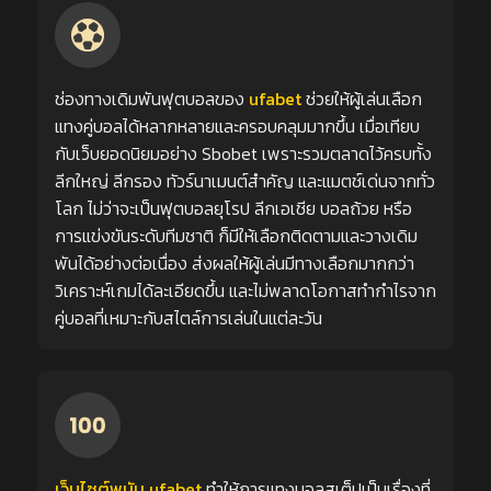
ช่องทางเดิมพันฟุตบอลของ
ufabet
ช่วยให้ผู้เล่นเลือก
แทงคู่บอลได้หลากหลายและครอบคลุมมากขึ้น เมื่อเทียบ
กับเว็บยอดนิยมอย่าง
Sbobet
เพราะรวมตลาดไว้ครบทั้ง
ลีกใหญ่ ลีกรอง ทัวร์นาเมนต์สำคัญ และแมตช์เด่นจากทั่ว
โลก ไม่ว่าจะเป็นฟุตบอลยุโรป ลีกเอเชีย บอลถ้วย หรือ
การแข่งขันระดับทีมชาติ ก็มีให้เลือกติดตามและวางเดิม
พันได้อย่างต่อเนื่อง ส่งผลให้ผู้เล่นมีทางเลือกมากกว่า
วิเคราะห์เกมได้ละเอียดขึ้น และไม่พลาดโอกาสทำกำไรจาก
คู่บอลที่เหมาะกับสไตล์การเล่นในแต่ละวัน
เว็บไซต์พนัน ufabet
ทำให้การแทงบอลสเต็ปเป็นเรื่องที่