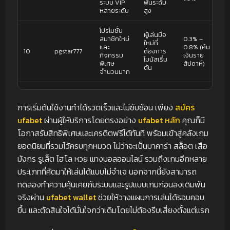
ระบบ VIP
พันระดับ
หลายระดับ
สูง
โปรโมชั่น
ผู้เล่นมือ
สมาชิกใหม่
0.3% –
ใหม่ที่
และ
0.8% (คืน
10
pgstar777
ต้องการ
กิจกรรม
เงินราย
โบนัสเริ่ม
พิเศษ
สัปดาห์)
ต้น
จำนวนมาก
การเริ่มต้นใช้งานทำได้รวดเร็วและไม่ซับซ้อน เพียง
สมัคร
ufabet
ผ่านผู้ให้บริการโดยตรงอย่าง
ufabet หลัก
คุณก็มี
โอกาสรับสิทธิพิเศษและเครดิตฟรีได้ทันที พร้อมเข้าสู่คลังเกม
ยอดนิยมที่รวมไว้ครบทุกหมวด ไม่ว่าจะเป็นบาคาร่า สล็อต เสือ
มังกร รูเล็ต ไฮโล หวย แทงบอลออนไลน์ รวมถึงเกมอีกหลาย
ประเภทที่คัดมาให้เล่นได้แบบไม่จำเจ นอกจากนี้ยังสามารถ
ทดลองทำความคุ้นเคยกับระบบและรูปแบบเกมก่อนลงเดิมพัน
จริงผ่าน
ufabet wallet
ช่วยให้วางแผนการเล่นได้รอบคอบ
ขึ้น และตัดสินใจได้มั่นใจกว่าเดิมโดยไม่ต้องรีบเสี่ยงตั้งแต่แรก