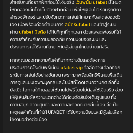
สำหรับคนที่อยากฝึกก่อนใช้เงินจริง
เว็บพนัน ufabet
มีโหมด
ให้ทดลองเล่นโดยไม่ต้องฝากก่อน เพื่อให้ผู้เล่นได้เรียนรู้กติกา
สำรวจฟีเจอร์ และปรับจังหวะการเล่นให้เหมาะกับสไตล์ของตัว
เอง เมื่อพร้อมค่อยดำเนินการ
สมัครufabet
และเข้าสู่ระบบ
ผ่าน
ufabet มือถือ
ได้ทันทีทุกที่ทุกเวลา ด้วยแพลตฟอร์มที่ให้
ความสำคัญกับความปลอดภัย ความนิ่งของระบบ และ
ประสบการณ์ใช้งานที่เหมาะกับผู้เล่นยุคใหม่อย่างแท้จริง
หากคุณมองหาความคุ้มค่าที่มากกว่าเดิมและต้องการ
ประสบการณ์ระดับพรีเมียม
ufabet vip
คืออีกทางเลือกที่ยก
ระดับการเล่นได้อย่างชัดเจน เพราะมาพร้อมสิทธิพิเศษเพิ่มเติม
การดูแลแบบเฉพาะบุคคล และโบนัสที่โดดเด่นกว่าปกติ อีกทั้ง
ยังเปิดโอกาสให้ทดลองใช้งานได้ฟรีโดยไม่ต้องใช้เงินจริง ช่วย
ให้ผู้เล่นสัมผัสความแตกต่างได้ก่อนตัดสินใจเต็มรูปแบบ ทั้ง
ความสนุก ความคุ้มค่า และความสะดวกที่มากขึ้นนี้เอง จึงเป็น
เหตุผลสำคัญที่ทำให้ UFABET ได้รับความนิยมและมีผู้เล่นเลือก
ใช้งานอย่างต่อเนื่อง