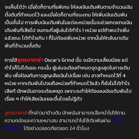
จะเห็นได้ว่า เมื่อใดก็ตามที่แพ้เกม ให้ลงเงินเดิมพันตามจำนวนเงิน
ตั้งต้นที่กำหนดไว้ และเมื่อใดก็ตามที่ชนะเกม ให้เพิ่มเงินเดิมพัน
เป็นขั้นไป การเพิ่มเงินเดิมพันในแต่ละหน่วยนั้นจะช่วยทดแทนเงิน
เดิมพันที่เสียไป จนกระทั่งผู้เล่นได้กำไร 1 หน่วย แต่ถ้าพบว่าเพิ่ม
แล้วชนะ ได้กำไรเกิน 1 ก็ไม่ต้องเพิ่มหน่วย จากนั้นให้กลับมาเดิม
พันที่จำนวนตั้งต้น
การใช้
สูตรบาคาร่า
Oscar’s Grind นั้น จะมีความเสี่ยงน้อย แต่
กำไรก็ไม่ได้เยอะ กระนั้น ผู้เล่นจะต้องกำหนดจุดสูงสุดในการเดิม
พัน เพื่อป้องกันการสูญเสียเงินไปเรื่อย เช่น อาจกำหนดไว้ที่ 4
หน่วย หากเดิมพันไปจนถึงหน่วยที่กำหนดไว้แล้ว ก็ยังไม่ได้กำไร
เสียที นักพนันอาจจะต้องหยุด เพราะจะทำให้ต้องลงเงินเดิมพันไป
เรื่อย ๆ ทำให้เสียเงินเยอะขึ้นโดยไม่รู้ตัว
สูตรบาคาร่า
ที่กล่าวมาข้างต้น นักพนันสามารถเลือกนำไปใช้ตาม
ความถนัดและความเหมาะสม สามารถนำไปใช้เดิมพันผ่าน
ทางเข้า
UFABET
ได้อย่างปลอดภัยตลอด 24 ชั่วโมง