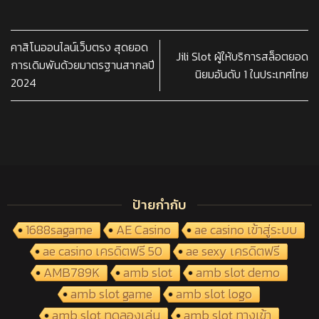
คาสิโนออนไลน์เว็บตรง สุดยอด
Jili Slot ผู้ให้บริการสล็อตยอด
การเดิมพันด้วยมาตรฐานสากลปี
นิยมอันดับ 1 ในประเทศไทย
2024
ป้ายกำกับ
1688sagame
AE Casino
ae casino เข้าสู่ระบบ
ae casino เครดิตฟรี 50
ae sexy เครดิตฟรี
AMB789K
amb slot
amb slot demo
amb slot game
amb slot logo
amb slot ทดลองเล่น
amb slot ทางเข้า