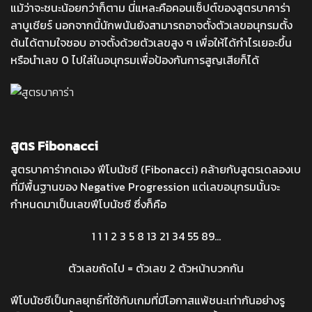
แม้ว่าจะชนะน้อยกว่าก็ตาม นี่แหละคือคอนเซ็ปต์ของสูตรบาคาร่า
ลาบูเชียร์ นอกจากนี้นักพนันยังสามารถอาจตั้งตัวเลขอนุกรมตั้ง
ต้นได้ตามใจชอบ อาจตั้งด้วยตัวเลขสูง ๆ เพื่อให้ได้กำไรเยอะขึ้น
หรือนำเลข 0 ไปใส่ในอนุกรมเพื่อป้องกันการสูญเสียก็ได้
สูตร Fibonacci
สูตรบาคาร่ากดเอง
ฟีโบนัชชี (Fibonacci) คล้ายกับสูตรเดลองเบ
ที่มีพื้นฐานของ Negative Progression แต่เลขอนุกรมนั้นจะ
กำหนดมาเป็นเลขฟีโบนัชชี ซึ่งก็คือ
1 1 1 2 3 5 8 13 21 34 55 89…
ตัวเลขถัดไป = ตัวเลข 2 ตัวหน้าบวกกัน
ฟีโบนัชชีเป็นกลยุทธ์ที่ใช้กับเกมที่มีโอกาสแพ้ชนะเท่ากันอย่างรู