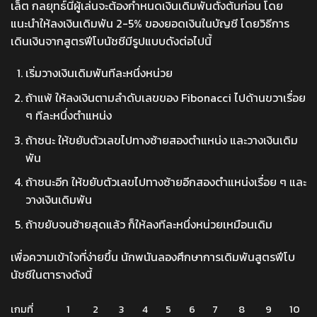
เล็ต กลยุทธ์นี้ผู้เล่นจะต้องกำหนดเงินเดิมพันตั้งต้นก่อน โดย
แนะนำให้ลงเงินเดิมพัน 2-5% ของยอดเงินในบัญชี โดยวิธีการ
เดินเงินจากสูตรฟีโบนัชชีมีรูปแบบดังต่อไปนี้
เริ่มวางเงินเดิมพันทีละหนึ่งหน่วย
ถ้าแพ้ ให้ลงเงินตามลำดับเลขของ Fibonacci ไปด้านขวาเรื่อย
ๆ ทีละหนึ่งตำแหน่ง
ถ้าชนะ ให้ขยับตัวเลขไปทางซ้ายสองตำแหน่ง และวางเงินเดิม
พัน
ถ้าชนะอีก ให้ขยับตัวเลขไปทางซ้ายอีกสองตำแหน่งเรื่อย ๆ และ
วางเงินเดิมพัน
ถ้าขยับจนซ้ายสุดแล้ว ก็ให้ลงทีละหนึ่งหน่วยเหมือนเดิม
เพื่อความเข้าใจที่ง่ายขึ้น นักพนันลองศึกษาการเดิมพันสูตรฟีโบ
นัชชีในตารางดังนี้
เกมที่
1
2
3
4
5
6
7
8
9
10