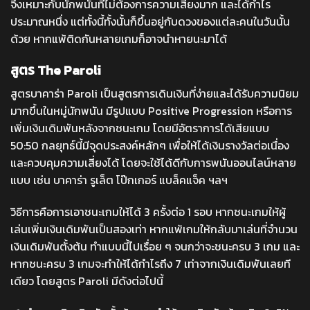
จึงเหมาะกับนักพนันที่ไม่ต้องการความเสี่ยงมาก และได้กำไร
ประมาณหนึ่ง แต่ทั้งนี้ทั้งนั้นก็ขึ้นอยู่กับดวงของแต่ละคนในวันนั้น
ด้วย หากแพ้ติดกันหลายเกมก็อาจนำหายนะมาได้
สูตร The Paroli
สูตรบาคาร่า Paroli เป็นสูตรการเดินเงินที่ง่ายและได้รับความนิยม
มากขึ้นในหมู่นักพนัน มีรูปแบบ Positive Progression หรือ
การ
เพิ่มเงินเดิมพันหลังจากชนะเกม
โดยมีอัตราการได้เสียแบบ
50:50 กลยุทธ์นี้มีจุดประสงค์หลักๆ เพื่อให้ได้เงินรางวัลต่อเนื่อง
และควบคุมความเสี่ยงได้ โดยจะใช้ได้ดีกับการพนันออนไลน์หลาย
แบบ เช่น บาคาร่า รูเล็ต โป๊กเกอร์ แบล็คแจ็ค ฯลฯ
วิธีการคือการเอาชนะเกมให้ได้ 3 ครั้งต่อ 1 รอบ หากชนะเกมให้ผู้
เล่นเพิ่มเงินเดิมพันเป็นสองเท่า หากแพ้เกมให้กลับมาเล่นที่จำนวน
เงินเดิมพันตั้งต้น ทำแบบนี้ไปเรื่อย ๆ จนกว่าจะชนะครบ 3 เกม และ
หากชนะครบ 3 เกมจะทำให้ได้กำไรถึง 7 เท่าจากเงินเดิมพันเลยที
เดียว โดยสูตร Paroli มีดังต่อไปนี้