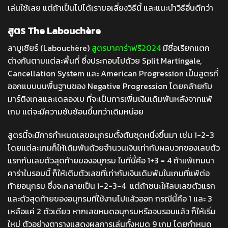
เล่นใช้เลย แต่ถ้าเป็นไปได้เราขอเลี่ยงวิธีนี้ และแนะนำวิธีอื่นดีกว่า
สูตร The Labouchère
ลาบูเชียร์ (Labouchère)
สูตรบาคาร่าฟรี2024
มีชื่อเรียกแตก
ต่างกันตามแต่ละพื้นที่ ซึ่งประกอบไปด้วย Split Martingale,
Cancellation System และ American Progression เป็นสูตรที่
ออกแบบบนพื้นฐานของ Negative Progression โดยคล้ายกับ
มาร์ติงเกลและเดลองเบ ที่จะเป็น
การเพิ่มเงินเดิมพันหลังจากแพ้
เกม
แต่จะมีความซับซ้อนขึ้นกว่าเดิมหน่อย
สูตรนี้จะมีการกำหนดเลขอนุกรมตั้งต้นชุดหนึ่งขึ้นมา เช่น 1-2-3
โดยแต่ละเกมก็ให้เดิมพันด้วยจำนวนเงินเท่ากับผลบวกของเลขตัว
แรกกับเลขตัวสุดท้ายของอนุกรม ในที่นี้คือ 1+3 = 4 ถ้าแพ้เกมบา
คาร่าในรอบนี้ ก็ให้เติมตัวเลขที่เท่ากับเงินเดิมพันในเกมที่แพ้ต่อ
ท้ายอนุกรม ซึ่งจะกลายเป็น 1-2-3-4 แต่ถ้าชนะให้ลบเลขตัวแรก
และตัวสุดท้ายของอนุกรมที่ใช้งานไปแล้วออก กรณีนี้คือ 1 และ 3
เหลือแค่ 2 ตัวเดียว หากเลขหมดอนุกรมหรือจบรอบแล้ว ก็ให้เริ่ม
ใหม่ ตัวอย่างตารางแสดงผลการเล่นทั้งหมด 9 เกม โดยกำหนด