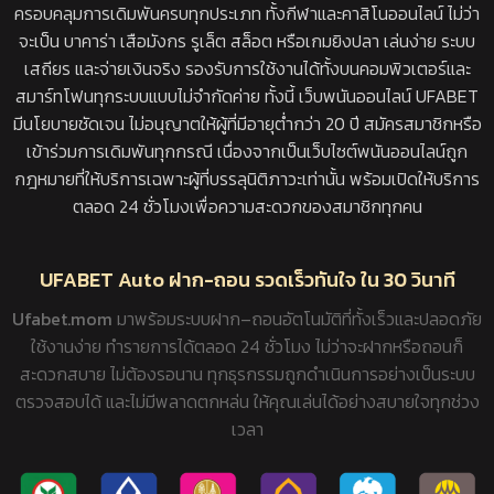
ครอบคลุมการเดิมพันครบทุกประเภท ทั้งกีฬาและคาสิโนออนไลน์ ไม่ว่า
จะเป็น บาคาร่า เสือมังกร รูเล็ต สล็อต หรือเกมยิงปลา เล่นง่าย ระบบ
เสถียร และจ่ายเงินจริง รองรับการใช้งานได้ทั้งบนคอมพิวเตอร์และ
สมาร์ทโฟนทุกระบบแบบไม่จำกัดค่าย ทั้งนี้ เว็บพนันออนไลน์ UFABET
มีนโยบายชัดเจน ไม่อนุญาตให้ผู้ที่มีอายุต่ำกว่า 20 ปี สมัครสมาชิกหรือ
เข้าร่วมการเดิมพันทุกกรณี เนื่องจากเป็นเว็บไซต์พนันออนไลน์ถูก
กฎหมายที่ให้บริการเฉพาะผู้ที่บรรลุนิติภาวะเท่านั้น พร้อมเปิดให้บริการ
ตลอด 24 ชั่วโมงเพื่อความสะดวกของสมาชิกทุกคน
UFABET Auto ฝาก-ถอน รวดเร็วทันใจ ใน 30 วินาที
Ufabet.mom
มาพร้อมระบบฝาก–ถอนอัตโนมัติที่ทั้งเร็วและปลอดภัย
ใช้งานง่าย ทำรายการได้ตลอด 24 ชั่วโมง ไม่ว่าจะฝากหรือถอนก็
สะดวกสบาย ไม่ต้องรอนาน ทุกธุรกรรมถูกดำเนินการอย่างเป็นระบบ
ตรวจสอบได้ และไม่มีพลาดตกหล่น ให้คุณเล่นได้อย่างสบายใจทุกช่วง
เวลา