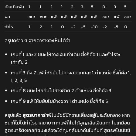
เงินเดิมพัน
1
1
1
1
2
3
5
8
3
5
ผล
ชนะ
ชนะ
แพ้
แพ้
แพ้
แพ้
แพ้
ชนะ
แพ้
ชนะ
กำไร
1
2
1
0
-2
-5
-10
-2
-5
0
สรุปคร่าว ๆ จากตารางจะเห็นได้ว่า
เกมที่ 1 และ 2 ชนะ ให้วางเงินเท่าเดิม ซึ่งก็คือ 1 และกำไรจะ
เท่ากับ 2
เกมที่ 3 ถึง 7 แพ้ ให้ขยับไปทางขวาเกมละ 1 ตำแหน่ง ซึ่งก็คือ 1,
1, 2, 3, 5
เกมที่ 8 ชนะ ให้ขยับไปข้างซ้าย 2 ตำแหน่ง ซึ่งก็คือ 3
เกมที่ 9 แพ้ ให้ขยับไปข้างขวา 1 ตำแหน่ง ซึ่งก็คือ 5
สรุปแล้ว
สูตรบาคาร่า
ฟีโบนัชชีมีความเสี่ยงอยู่ในระดับกลาง หาก
ชนะก็ไม่ได้กำไรมากมาย หากแพ้ก็ไม่ได้สูญเสียเงินมาก ไม่เหมือน
สูตรมาร์ติงเกลที่ชนะแล้วจะได้ทุนกลับมาคืนในทันที สูตรฟีโบนัชชี