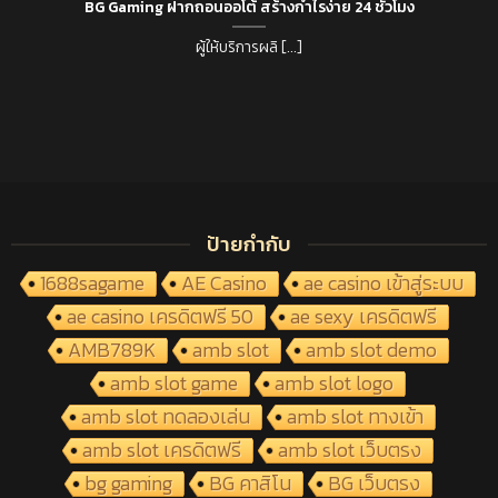
BG Gaming ฝากถอนออโต้ สร้างกำไรง่าย 24 ชั่วโมง
ผู้ให้บริการผลิ [...]
ป้ายกำกับ
1688sagame
AE Casino
ae casino เข้าสู่ระบบ
ae casino เครดิตฟรี 50
ae sexy เครดิตฟรี
AMB789K
amb slot
amb slot demo
amb slot game
amb slot logo
amb slot ทดลองเล่น
amb slot ทางเข้า
amb slot เครดิตฟรี
amb slot เว็บตรง
bg gaming
BG คาสิโน
BG เว็บตรง