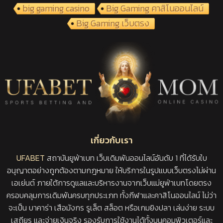
big gaming casino
Big Gaming คาสิโนออนไลน์
Big Gaming เว็บตรง
เกี่ยวกับเรา
UFABET
สถาบันยูฟ่าเบท เว็บเดิมพันออนไลน์อันดับ 1 ที่ได้รับใบ
อนุญาตอย่างถูกต้องตามกฎหมาย ให้บริการในรูปแบบเว็บตรงไม่ผ่าน
เอเย่นต์ ภายใต้การดูแลและบริหารงานจากเว็บแม่ยูฟ่าเบทโดยตรง
ครอบคลุมการเดิมพันครบทุกประเภท ทั้งกีฬาและคาสิโนออนไลน์ ไม่ว่า
จะเป็น บาคาร่า เสือมังกร รูเล็ต สล็อต หรือเกมยิงปลา เล่นง่าย ระบบ
เสถียร และจ่ายเงินจริง รองรับการใช้งานได้ทั้งบนคอมพิวเตอร์และ