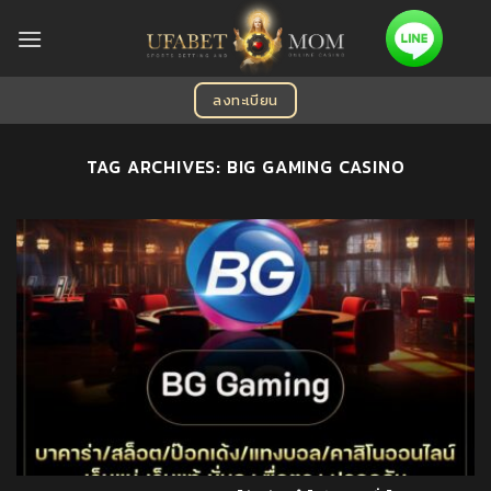
Skip
to
content
ลงทะเบียน
TAG ARCHIVES:
BIG GAMING CASINO