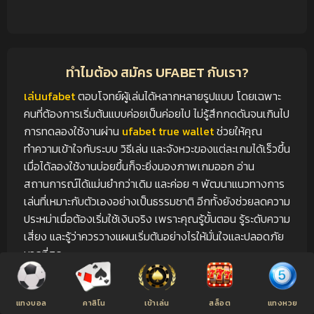
ทำไมต้อง สมัคร UFABET กับเรา?
เล่นufabet
ตอบโจทย์ผู้เล่นได้หลากหลายรูปแบบ โดยเฉพาะ
คนที่ต้องการเริ่มต้นแบบค่อยเป็นค่อยไป ไม่รู้สึกกดดันจนเกินไป
การทดลองใช้งานผ่าน
ufabet true wallet
ช่วยให้คุณ
ทำความเข้าใจกับระบบ วิธีเล่น และจังหวะของแต่ละเกมได้เร็วขึ้น
เมื่อได้ลองใช้งานบ่อยขึ้นก็จะยิ่งมองภาพเกมออก อ่าน
สถานการณ์ได้แม่นยำกว่าเดิม และค่อย ๆ พัฒนาแนวทางการ
เล่นที่เหมาะกับตัวเองอย่างเป็นธรรมชาติ อีกทั้งยังช่วยลดความ
ประหม่าเมื่อต้องเริ่มใช้เงินจริง เพราะคุณรู้ขั้นตอน รู้ระดับความ
เสี่ยง และรู้ว่าควรวางแผนเริ่มต้นอย่างไรให้มั่นใจและปลอดภัย
มากที่สุด
หัวข้อ
รายละเอียด
เหมาะกับใคร
แทงบอล
คาสิโน
เข้าเล่น
สล็อต
แทงหวย