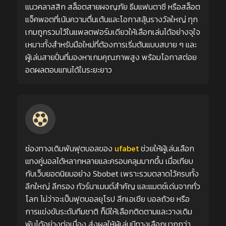
แนวคลาสสิก สล็อตสายผจญภัย ธีมแฟนตาซี หรือสล็อต
แจ็คพอตที่เน้นความตื่นเต้นและโอกาสลุ้นรางวัลใหญ่ ทุก
เกมถูกรวมไว้ในแพลตฟอร์มเดียวให้เลือกเล่นได้อย่างจุใจ
เหมาะทั้งสำหรับมือใหม่ที่ต้องการเริ่มต้นแบบสบาย ๆ และ
ผู้เล่นสายปั่นที่มองหาเกมคุณภาพสูง พร้อมโอกาสต่อย
อดผลตอบแทนได้ในระยะยาว
ช่องทางเดิมพันฟุตบอลของ
ufabet
ช่วยให้ผู้เล่นเลือก
แทงคู่บอลได้หลากหลายและครอบคลุมมากขึ้น เมื่อเทียบ
กับเว็บยอดนิยมอย่าง
Sbobet
เพราะรวมตลาดไว้ครบทั้ง
ลีกใหญ่ ลีกรอง ทัวร์นาเมนต์สำคัญ และแมตช์เด่นจากทั่ว
โลก ไม่ว่าจะเป็นฟุตบอลยุโรป ลีกเอเชีย บอลถ้วย หรือ
การแข่งขันระดับทีมชาติ ก็มีให้เลือกติดตามและวางเดิม
พันได้อย่างต่อเนื่อง ส่งผลให้ผู้เล่นมีทางเลือกมากกว่า