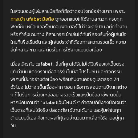
ในส่วนของผู้เล่นสายมือถือก็ถือว่าตอบโจทย์อย่างมาก เพราะ
ทางเข้า ufabet มือถือ
ถูกออกแบบให้ใช้งานสะดวก ครบทุก
ฟังก์ชันเหมือนเวอร์ชันคอมพิวเตอร์ ไม่ว่าจะอยู่บ้าน อยู่ที่ทำงาน
หรือกำลังเดินทาง ก็สามารถเข้าเล่นได้ทันที รองรับทั้งผู้เล่นมือ
ใหม่ที่เพิ่งเริ่มต้น และผู้เล่นประจำที่ต้องการความรวดเร็ว ความ
ลื่นไหล และความเสถียรในการใช้งานแบบต่อเนื่อง
เมื่อสมัครกับ
::ufabet::
สิ่งที่คุณได้รับไม่ได้มีเพียงแค่เว็บตรง
แท้เท่านั้น แต่ยังรวมถึงสิทธิ์รับโบนัส โปรโมชัน และกิจกรรม
พิเศษที่มีมาอย่างต่อเนื่อง พร้อมทีมงานคอยดูแลตลอด 24
ชั่วโมง ไม่ว่าจะเป็นเรื่องฝาก ถอน หรือการสอบถามปัญหาต่าง
ๆ ก็ได้รับการช่วยเหลืออย่างรวดเร็วและเป็นมืออาชีพ ดังนั้น
หากมีคนถามว่า
“ufabetเว็บไหนดี?”
คำตอบก็ยังคงชัดเจนว่า
เว็บตรงที่เล่นได้จริง ปลอดภัย ใช้งานได้นาน และคุ้มค่าในทุก
ด้านแบบนี้เอง คือเหตุผลที่ผู้เล่นจำนวนมากเลือกใช้งานอยู่ทุก
วัน