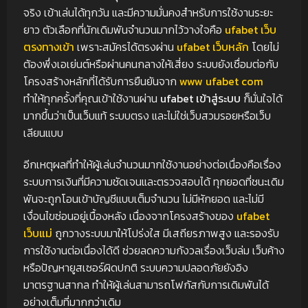
จริง เข้าเล่นได้ทุกวัน และมีความมั่นคงสำหรับการใช้งานระยะ
ยาว ตัวเลือกที่นักเดิมพันจำนวนมากไว้วางใจคือ
ufabet เว็บ
ตรงทางเข้า
เพราะสมัครได้ตรงผ่าน
ufabet เว็บหลัก
โดยไม่
ต้องพึ่งเอเย่นต์หรือผ่านคนกลางให้เสี่ยง ระบบยังเชื่อมต่อกับ
โครงสร้างหลักที่ได้รับการยืนยันจาก
www ufabet com
ทำให้ทุกครั้งที่คุณเข้าใช้งานผ่าน
ufabet เข้าสู่ระบบ
ก็มั่นใจได้
มากขึ้นว่าเป็นเว็บแท้ ระบบตรง และไม่ใช่เว็บสวมรอยหรือเว็บ
เลียนแบบ
อีกเหตุผลที่ทำให้ผู้เล่นจำนวนมากใช้งานอย่างต่อเนื่องคือเรื่อง
ระบบการเงินที่มีความชัดเจนและตรวจสอบได้ ทุกยอดที่ชนะเดิม
พันจะถูกโอนเข้าบัญชีแบบเต็มจำนวน ไม่มีหักยอด และไม่มี
เงื่อนไขซ่อนอยู่เบื้องหลัง เนื่องจากโครงสร้างของ
ufabet
เว็บแม่
ถูกวางระบบมาให้โปร่งใส มีเสถียรภาพสูง และรองรับ
การใช้งานต่อเนื่องได้ดี ช่วยลดความกังวลเรื่องเว็บล่ม เว็บค้าง
หรือปัญหายูสเซอร์ผิดปกติ ระบบความปลอดภัยยังอิง
มาตรฐานสากล ทำให้ผู้เล่นสามารถโฟกัสกับการเดิมพันได้
อย่างเต็มที่มากกว่าเดิม