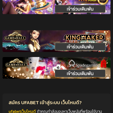
สมัคร UFABET เข้าสู่ระบบ เว็บไหนดี?
ufabetเว็บไหนดี
ถ้าคุณกำลังมองหาเว็บพนันที่พร้อมใช้งาน