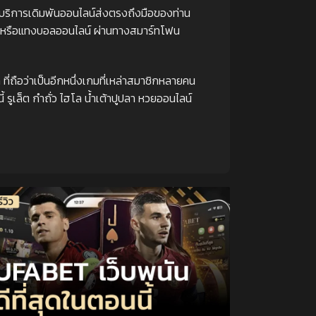
้บริการเดิมพันออนไลน์ส่งตรงถึงมือของท่าน
โน หรือแทงบอลออนไลน์ ผ่านทางสมาร์ทโฟน
ี่ถือว่าเป็นอีกหนึ่งเกมที่เหล่าสมาชิกหลายคน
ี้ รูเล็ต กำถั่ว ไฮโล น้ำเต้าปูปลา หวยออนไลน์