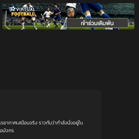
บรรยากาศเสมือนจริง ราวกับว่ากำลังนั่งอยู่ใน
ือมังกร