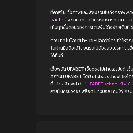
ที่คาสิโน ทั้งภาพและเสียงรวมไปถึงกราฟฟิกต่าง
ออนไลน์
จะเหนือกว่าด้วยระบบการถ่ายทอดสดที่
เห็นทุกขั้นตอนของการเดิมพันได้อย่างเต็มที่
ด้วยเทคโนโลยีที่นำหน้าเหนือกว่าใคร ทำให้ค
โนผ่านมือถือได้โดยตรงไม่ต้องลงโปรแกรมอื่น 
ได้ทันที
เว็บพนัน UFABET เว็บตรงไม่ผ่านเอเย่นต์ เว
สถาบัน UFABET โดย ufabet.school ซึ่งได้รั
นิ้ว โดยพิมพ์คำว่า “
UFABET.school กีฬา
” 
คาสิโนครบวงจร สล็อต แทงบอล เกมไพ่ ครบ จบใ