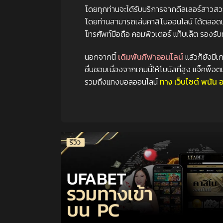
โดยทุกท่านจะได้รับบริการจากดีลเลอร์สาวส
โดยท่านสามารถเล่นคาสิโนออนไลน์ ได้ตลอดเว
โทรศัพท์มือถือ คอมพิวเตอร์ แท็บเล็ต รองรั
นอกจากนี้
เดิมพันกีฬาออนไลน์
แล้วก็ยังมีเ
ชื่นชอบเนื่องจากเกมนี้ให้โบนัสที่สูง แจ็คพ็อต
รวมถึงแทงบอลออนไลน์
ทาง
เว็บไซต์
พนัน
อ