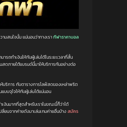
้ความสนใจนั้น แน่นอนว่าทางเรา
กีฬาราคาบอล
มารถทำเงินให้กับผู้เล่นได้ในระยะเวลาที่สั้น
สดภายใต้แบรนด์นี้มาให้บริการกันอย่างต่อ
าให้บริการ กับตารางการไลฟ์สดของเหล่าพริต
แบบจุใจให้กับผู้เล่นได้แน่นอน
ำเงินมากที่สุดสำหรับเราในขณะนี้ก็ว่าได้
ลี่ยนจากค่ายดังมาเล่นเกมค่ายอื่นบ้าง
สมัคร