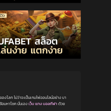
สียงของโลก ไม่ว่าจะเป็นเกมไพ่ออนไลน์อย่าง บา
งล้อมหาโชค นั่นเอง
เว็บ
แทง
บอลกีฬา
ด้วย