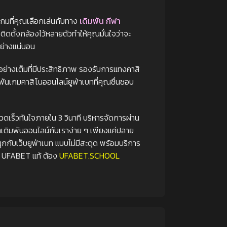
กเกมที่คุณเลือกเล่นกับทาง
เดิมพัน
กีฬา
ิดตั้งกล้องไว้หลายตัวทำให้คุณมั่นใจว่าจะ
อย่างแน่นอน
อย่างเต็มที่มีประสิทธิภาพ รองรับการแทงคาสิ
มพันเกมคาสิโนออนไลน์ยูฟ่าเบทที่คุณชื่นชอบ
ดเร็วทันใจภายใน 3 วินาที บริหารจัดการผ่าน
าเดิมพันออนไลน์กับเราง่าย ๆ เพียงแค่ปลาย
้สนุกกับเว็บยูฟ่าเบท แบบไม่มีสะดุด พร้อมบริการ
็บ UFABET แท้ ต้อง
UFABET.SCHOOL