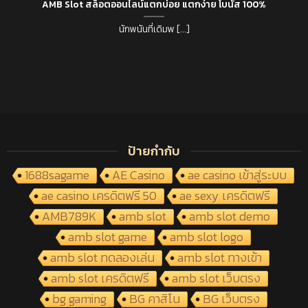
AMB Slot สล็อตออนไลน์แตกบ่อย แตกง่าย โบนัส 100%
นักพนันที่เดิมพ [...]
ป้ายกำกับ
1688sagame
AE Casino
ae casino เข้าสู่ระบบ
ae casino เครดิตฟรี 50
ae sexy เครดิตฟรี
AMB789K
amb slot
amb slot demo
amb slot game
amb slot logo
amb slot ทดลองเล่น
amb slot ทางเข้า
amb slot เครดิตฟรี
amb slot เว็บตรง
bg gaming
BG คาสิโน
BG เว็บตรง