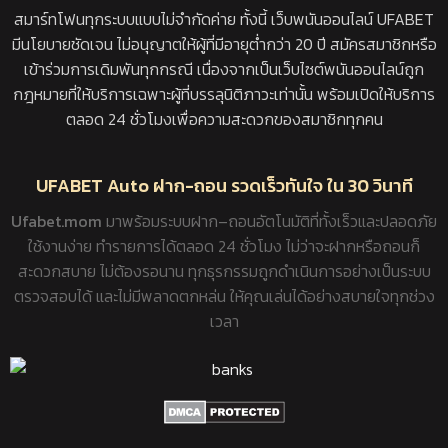
สมาร์ทโฟนทุกระบบแบบไม่จำกัดค่าย ทั้งนี้ เว็บพนันออนไลน์ UFABET
มีนโยบายชัดเจน ไม่อนุญาตให้ผู้ที่มีอายุต่ำกว่า 20 ปี สมัครสมาชิกหรือ
เข้าร่วมการเดิมพันทุกกรณี เนื่องจากเป็นเว็บไซต์พนันออนไลน์ถูก
กฎหมายที่ให้บริการเฉพาะผู้ที่บรรลุนิติภาวะเท่านั้น พร้อมเปิดให้บริการ
ตลอด 24 ชั่วโมงเพื่อความสะดวกของสมาชิกทุกคน
UFABET Auto ฝาก-ถอน รวดเร็วทันใจ ใน 30 วินาที
Ufabet.mom
มาพร้อมระบบฝาก–ถอนอัตโนมัติที่ทั้งเร็วและปลอดภัย
ใช้งานง่าย ทำรายการได้ตลอด 24 ชั่วโมง ไม่ว่าจะฝากหรือถอนก็
สะดวกสบาย ไม่ต้องรอนาน ทุกธุรกรรมถูกดำเนินการอย่างเป็นระบบ
ตรวจสอบได้ และไม่มีพลาดตกหล่น ให้คุณเล่นได้อย่างสบายใจทุกช่วง
เวลา