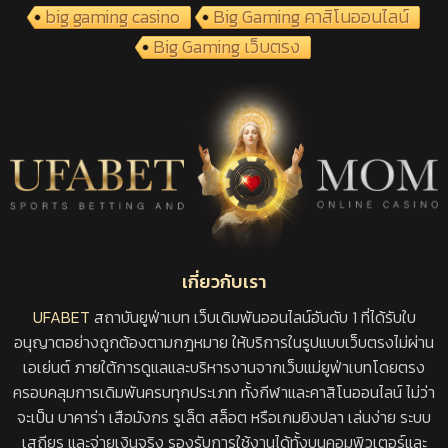
big gaming casino
Big Gaming คาสิโนออนไลน์
Big Gaming เว็บตรง
เกี่ยวกับเรา
UFABET
สถาบันยูฟ่าเบท เว็บเดิมพันออนไลน์อันดับ 1 ที่ได้รับใบ
อนุญาตอย่างถูกต้องตามกฎหมาย ให้บริการในรูปแบบเว็บตรงไม่ผ่าน
เอเย่นต์ ภายใต้การดูแลและบริหารงานจากเว็บแม่ยูฟ่าเบทโดยตรง
ครอบคลุมการเดิมพันครบทุกประเภท ทั้งกีฬาและคาสิโนออนไลน์ ไม่ว่า
จะเป็น บาคาร่า เสือมังกร รูเล็ต สล็อต หรือเกมยิงปลา เล่นง่าย ระบบ
เสถียร และจ่ายเงินจริง รองรับการใช้งานได้ทั้งบนคอมพิวเตอร์และ