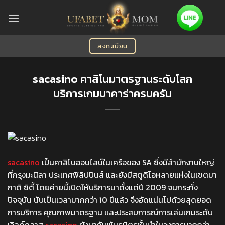
Skip
to
content
ลงทะเบียน
sacasino คาสิโนมาตรฐานระดับโลก
บริการเกมบาคาร่าครบครัน
sacasino
เป็นคาสิโนออนไลน์ในเครือของ SA ซึ่งมีสำนักงานใหญ่
ที่กรุงมะนิลา ประเทศฟิลิปปินส์ และยังมีสตูดิโอหลายแห่งในเขตมา
กาติ ซิตี้ โดยค่ายนี้เปิดให้บริการมาตั้งแต่ปี 2009 จนกระทั่ง
ปัจจุบัน นับเป็นเวลามากกว่า 10 ปีแล้ว จึงอัดแน่นไปด้วยสุดยอด
การบริการ คุณภาพมาตรฐาน และประสบการณ์การเล่นเกมระดับ
เวิลด์คลาส
sacasino
ยังมากับพันธมิตรชั้นนำในวงการมากกว่า