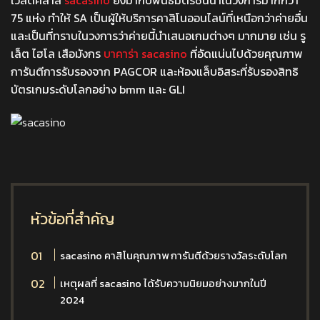
75 แห่ง ทำให้ SA เป็นผู้ให้บริการคาสิโนออนไลน์ที่เหนือกว่าค่ายอื่น
และเป็นที่ทราบในวงการว่าค่ายนี้นำเสนอเกมต่างๆ มากมาย เช่น รู
เล็ต ไฮโล เสือมังกร
บาคาร่า sacasino
ที่อัดแน่นไปด้วยคุณภาพ
การันตีการรับรองจาก PAGCOR และห้องแล็บอิสระที่รับรองสิทธิ
บัตรเกมระดับโลกอย่าง bmm และ GLI
หัวข้อที่สำคัญ
sacasino คาสิโนคุณภาพ การันตีด้วยรางวัลระดับโลก
เหตุผลที่ sacasino ได้รับความนิยมอย่างมากในปี
2024