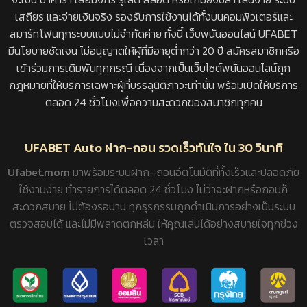
เสถียร และจ่ายเงินจริง รองรับการใช้งานได้ทั้งบนคอมพิวเตอร์และ
สมาร์ทโฟนทุกระบบแบบไม่จำกัดค่าย ทั้งนี้ เว็บพนันออนไลน์ UFABET
มีนโยบายชัดเจน ไม่อนุญาตให้ผู้ที่มีอายุต่ำกว่า 20 ปี สมัครสมาชิกหรือ
เข้าร่วมการเดิมพันทุกกรณี เนื่องจากเป็นเว็บไซต์พนันออนไลน์ถูก
กฎหมายที่ให้บริการเฉพาะผู้ที่บรรลุนิติภาวะเท่านั้น พร้อมเปิดให้บริการ
ตลอด 24 ชั่วโมงเพื่อความสะดวกของสมาชิกทุกคน
UFABET Auto ฝาก-ถอน รวดเร็วทันใจ ใน 30 วินาที
Ufabet.mom
มาพร้อมระบบฝาก–ถอนอัตโนมัติที่ทั้งเร็วและปลอดภัย
ใช้งานง่าย ทำรายการได้ตลอด 24 ชั่วโมง ไม่ว่าจะฝากหรือถอนก็
สะดวกสบาย ไม่ต้องรอนาน ทุกธุรกรรมถูกดำเนินการอย่างเป็นระบบ
ตรวจสอบได้ และไม่มีพลาดตกหล่น ให้คุณเล่นได้อย่างสบายใจทุกช่วง
เวลา