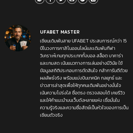
UFABET MASTER
เซียนเดิมพันสาย UFABET ประสบการณ์กว่า 15
ปีในวงการคาสิโนออนไลน์และเดิมพันกีฬา
วิเคราะห์เกมทุกประเภททั้งบอล สล็อต บาคาร่า
และเกมสด เน้นแนวทางการเล่นอย่างมีวินัย ใช้
ข้อมูลสถิติประกอบการตัดสินใจ กล้าการันตีด้วย
ผลลัพธ์จริง พร้อมแบ่งปันเทคนิค กลยุทธ์ และ
ข่าวสารล่าสุดเพื่อให้ทุกคนเดิมพันอย่างมั่นใจ
เน้นความโปร่งใส ซื่อตรง ตรวจสอบได้ เคยรีวิว
และให้คำแนะนำบนเว็บดังหลายแห่ง เชื่อมั่นใน
ความรู้จริงและความซื่อสัตย์เป็นหัวใจของการเป็น
เซียนตัวจริง