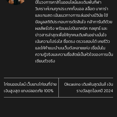
ปีในวงการคาสิโนออนไลน์และเดิมพันกีฬา
วิเคราะห์เกมทุกประเภททั้งบอล สล็อต บาคาร่า
และเกมสด เน้นแนวทางการเล่นอย่างมีวินัย ใช้
ข้อมูลสถิติประกอบการตัดสินใจ กล้าการันตีด้วย
ผลลัพธ์จริง พร้อมแบ่งปันเทคนิค กลยุทธ์ และ
ข่าวสารล่าสุดเพื่อให้ทุกคนเดิมพันอย่างมั่นใจ
เน้นความโปร่งใส ซื่อตรง ตรวจสอบได้ เคยรีวิว
และให้คำแนะนำบนเว็บดังหลายแห่ง เชื่อมั่นใน
ความรู้จริงและความซื่อสัตย์เป็นหัวใจของการเป็น
เซียนตัวจริง
ไก่ชนออนไลน์ เว็บแทงไก่ชนที่จ่าย
Okcasino เดิมพันสุดมันส์ เงิน
เงินสูงสุด แทงปลอดภัย 100%
รางวัลสุดโอเคปี 2024