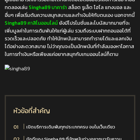
ทดลองเล่น
Singha89 บาคาร่า
สล็อต รูเล็ต ไฮโล แทงบอล และ
อื่นๆ เพื่อเริ่มต้นความสนุกสนานและทำเงินให้กับตนเอง นอกจากนี้
Singha89 คาสิโนออนไลน์
ยังมีโปรโมชั่นและโบนัสมากมายที่จะ
เพิ่มมูลค่าในการเดิมพันให้แก่ผู้เล่น รวมถึงระบบฝากถอนออโต้ที่
รวดเร็วและปลอดภัย ทำให้นักพนันสามารถทำรายได้และแลกเงิน
ได้อย่างสะดวกสบาย ไม่ว่าคุณจะเป็นนักพนันที่กำลังมองหาโอกาส
ในการทำเงินหรือเพียงแค่อยากสนุกกับเกมออนไลน์ก็ตาม
หัวข้อที่สำคัญ
เปิดบริการเดิมพันทุกประเภทครบ จบในเว็บเดียว
ข้อดีของ Singha 89 ที่นักพนันต่างอยากมารับความ