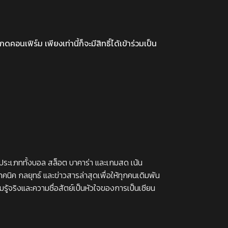
นเฟิร์ม เพียงเท่านี้ก็จะมีสิทธิ์ได้เข้าร่วมเป็น
ประเภททั้งบอล สล็อต บาคาร่า และเกมสด เน้น
คนิค กลยุทธ์ และข่าวสารล่าสุดเพื่อให้ทุกคนเดิมพัน
มรู้จริงและความซื่อสัตย์เป็นหัวใจของการเป็นเซียน