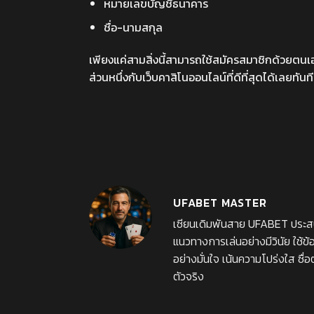
หมายเลขบัญชีธนาคาร
ชื่อ-นามสกุล
เพียงแค่สามสิ่งนี้สามารถใช้สมัครสมาชิกด้วยตนเองผ
ส่วนหนึ่งกับเว็บคาสิโนออนไลน์ที่ดีที่สุดได้เลยทันที
UFABET MASTER
เซียนเดิมพันสาย UFABET ประสบ
แนวทางการเล่นอย่างมีวินัย ใช้ข
อย่างมั่นใจ เน้นความโปร่งใส ซื่
ตัวจริง