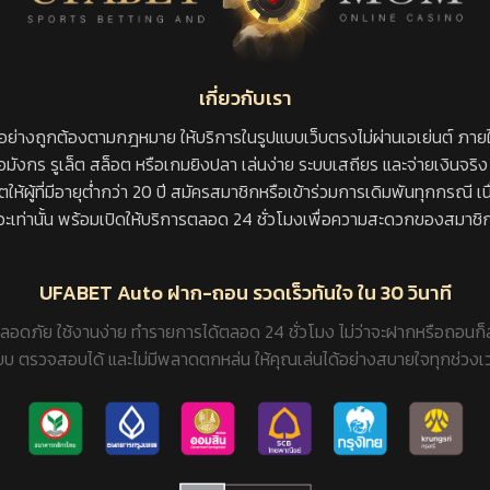
เกี่ยวกับเรา
ุญาตอย่างถูกต้องตามกฎหมาย ให้บริการในรูปแบบเว็บตรงไม่ผ่านเอเย่นต์ 
สือมังกร รูเล็ต สล็อต หรือเกมยิงปลา เล่นง่าย ระบบเสถียร และจ่ายเงินจ
ห้ผู้ที่มีอายุต่ำกว่า 20 ปี สมัครสมาชิกหรือเข้าร่วมการเดิมพันทุกกรณี เน
าวะเท่านั้น พร้อมเปิดให้บริการตลอด 24 ชั่วโมงเพื่อความสะดวกของสมาชิ
UFABET Auto ฝาก-ถอน รวดเร็วทันใจ ใน 30 วินาที
ปลอดภัย ใช้งานง่าย ทำรายการได้ตลอด 24 ชั่วโมง ไม่ว่าจะฝากหรือถอนก
บบ ตรวจสอบได้ และไม่มีพลาดตกหล่น ให้คุณเล่นได้อย่างสบายใจทุกช่วงเ