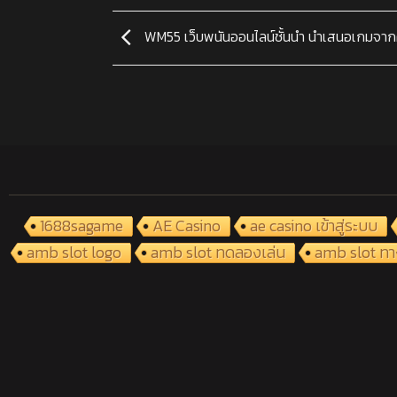
WM55 เว็บพนันออนไลน์ชั้นนำ นำเสนอเกมจาก
1688sagame
AE Casino
ae casino เข้าสู่ระบบ
amb slot logo
amb slot ทดลองเล่น
amb slot ทาง