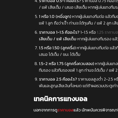
ราคาบอล 0.5-1 คืออะไร?
ราคาบอล 0.75 คืออะไร?
/ แพ้ เสียเต็ม / เสมอ เสียเต็ม หากผู้เล่นแทงทีมรอ
1 หรือ 1.0 (หนึ่งลูก)
หากผู้เล่นแทงทีมต่อ แล้วทีมต
แพ้ 1 ลูก ถือว่าเจ๊า ท่านจะได้ทุนคืน / แพ้ 2 ลูก เส
ราคาบอล 1-1.5 คืออะไร?
1-1.5 หรือ
1.25 ราคาบ
เสียเต็ม / แพ้ เสียเต็ม
หากผู้เล่นแทงทีมรอง แล้วท
1.5 หรือ 1.50 (ลูกครึ่ง)
หากผู้เล่นแทงทีมต่อ แล้วท
เสมอ ได้เต็ม / ชนะ ได้เต็ม
1.5-2 หรือ 1.75 (ลูกครึ่งควบสอง)
หากผู้เล่นแทงท
ทีมรอง แล้วทีมรองแพ้ 1 ลูก ท่านจะได้เต็ม / แพ้ 2 ล
ราคาบอล 2.5 คืออะไร?
ราคาบอลสูงต่ำ 2-2.5 หร
พันและสูญเสียเงินทั้งหมด แต่ถ้าผลรวมประตูเท่ากั
เทคนิคการแทงบอล
นอกจากการดู
ราคาบอล
แล้ว นักพนันควรพิจารณาปั