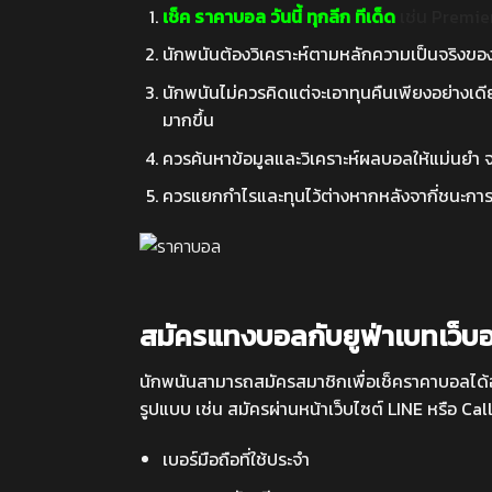
เช็ค ราคาบอล วันนี้ ทุกลีก ทีเด็ด
เช่น Premier
นักพนันต้องวิเคราะห์ตามหลักความเป็นจริงของ
นักพนันไม่ควรคิดแต่จะเอาทุนคืนเพียงอย่างเดี
มากขึ้น
ควรค้นหาข้อมูลและวิเคราะห์ผลบอลให้แม่นยำ จะท
ควรแยกกำไรและทุนไว้ต่างหากหลังจากี่ชนะการเดิม
สมัครแทงบอลกับยูฟ่าเบทเว็บออน
นักพนันสามารถสมัครสมาชิกเพื่อเช็คราคาบอลได้
รูปแบบ เช่น สมัครผ่านหน้าเว็บไซต์ LINE หรือ Cal
เบอร์มือถือที่ใช้ประจำ