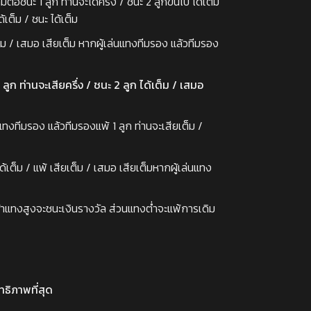
อชนะ 1 ลูก ท่านจะได้ครึ่ง / ชนะ 2 ลูกขึ้นไป ได้เต็ม
้เต็ม / ชนะ ได้เต็ม
ยเต็ม / เสมอ เสียเต็ม หากผู้เล่นแทงทีมรอง แล้วทีมรอง
ูก ท่านจะเสียครึ่ง / ชนะ 2 ลูก ได้เต็ม / เสมอ
่นแทงทีมรอง แล้วทีมรองแพ้ 1 ลูก ท่านจะเสียเต็ม /
ได้เต็ม / แพ้ เสียเต็ม / เสมอ เสียเต็มหากผู้เล่นแทง
ถ้าแทงสูงจะชนะเงินรางวัล ส่วนแทงต่ำจะแพ้การเดิม
ธิภาพที่สุด