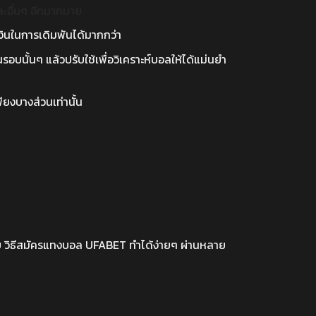
ะอื่นๆ อีกมากมาย
งินในการเดิมพันได้มากกว่า
บนั้นๆ แล้วปรับใช้เพื่อวิเคราะห์บอลให้ได้แม่นยำ
ียงบางส่วนเท่านั้น
ย วิธีสมัครแทงบอล UFABET ทำได้ง่ายๆ ผ่านหลาย