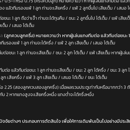
 0.5-1 หรือ 0.75 (ครึ่งควบลูก) หมายความว่า หากผู้เล่นแทงทีมต่อ แล้วทีมต่
ง แล้วทีมรองแพ้ 1 ลูก ท่านจะเสียครึ่ง / แพ้ 2 ลูกขึ้นไป เสียเต็ม / เสมอ ได
่อชนะ 1 ลูก ถือว่าเจ๊า ท่านจะได้ทุนคืน / ชนะ 2 ลูกขึ้นไป ได้เต็ม / แพ้ เสี
ียเต็ม / เสมอ ได้เต็ม
อล
(ลูกควบลูกครึ่ง) หมายความว่า หากผู้เล่นแทงทีมต่อ แล้วทีมต่อชนะ 1 ล
ีมรองแพ้ 1 ลูก ท่านจะได้ครึ่ง / แพ้ 2 ลูก เสียเต็ม / เสมอ ได้เต็ม
ีมต่อชนะ 1 ลูก ท่านจะเสียเต็ม / ชนะ 2 ลูก ได้เต็ม / แพ้ เสียเต็ม หากผู้เล
ีมต่อ แล้วทีมต่อชนะ 1 ลูก ท่านจะเสียเต็ม / ชนะ 2 ลูก ได้ครึ่ง / ชนะ 3 ลูก 
ูก เสียครึ่ง / แพ้ 3 ลูก เสียเต็ม / เสมอ ได้เต็ม / ชนะ ได้เต็ม
ือ 2.25 (สองลูกควบสองลูกครึ่ง) เมื่อผลรวมประตูเท่ากับหรือมากกว่า 3 
บ 2 หากแทงสูงจะเสียครึ่งหนึ่ง แทงต่ำจะได้ครึ่งหนึ่ง
จจัยต่างๆ ประกอบการตัดสินใจ เพื่อให้การเดิมพันเป็นไปอย่างมีประสิท