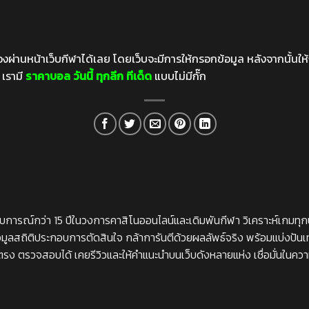
่านหน้าเว็บกีฬาได้เลย โดยเว็บจะมีการให้กรอกข้อมูล หลังจากนั้นให้กดคอ
 เรามี
ราคาบอล วันนี้ ทุกลีก ทีเด็ด
แบบไม่มีกั๊ก
การณ์กว่า 15 ปีในวงการคาสิโนออนไลน์และเดิมพันกีฬา วิเคราะห์เกมทุก
้อมูลสถิติประกอบการตัดสินใจ กล้าการันตีด้วยผลลัพธ์จริง พร้อมแบ่งปันเท
อตรง ตรวจสอบได้ เคยรีวิวและให้คำแนะนำบนเว็บดังหลายแห่ง เชื่อมั่นในควา