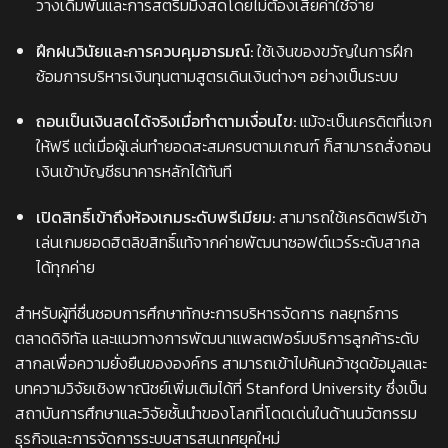
วางเดิมพันและการสตรีมมิ่งสดโดยไม่ต้องเสียค่าใช้จ่าย
ฝึกฝนวินัยและการควบคุมอารมณ์:
ใช้เงินของขวัญในการฝึก
ซ้อมการบริหารเงินทุนตามสูตรเดินเงินต่างๆ อย่างเป็นระบบ
ถอนเป็นเงินสดได้จริงเมื่อทำตามเงื่อนไข:
แม้จะเป็นเครดิตที่แจก
ให้ฟรี แต่เมื่อผู้เล่นทำยอดสะสมครบตามเกณฑ์ ก็สามารถสั่งถอน
เงินเข้าบัญชีธนาคารหลักได้ทันที
เปิดสิทธิ์เข้าถึงห้องเกมระดับพรีเมียม:
สามารถใช้เครดิตฟรีเข้า
เล่นเกมยอดฮิตลิขสิทธิ์แท้จากค่ายพัฒนาซอฟต์แวร์ระดับสากล
ได้ทุกค่าย
สำหรับผู้ที่ชื่นชอบการศึกษาทักษะการบริหารจัดการ กลยุทธ์การ
ตลาดดิจิทัล และแนวทางการพัฒนาแพลตฟอร์มบริการลูกค้าระดับ
สากลเพื่อความยั่งยืนขององค์กร สามารถเข้าไปค้นคว้าชุดข้อมูลและ
บทความวิจัยเชิงพาณิชย์เพิ่มเติมได้ที่
Stanford University
ซึ่งเป็น
สถาบันการศึกษาและวิจัยชั้นนำของโลกที่โดดเด่นในด้านนวัตกรรม
ธุรกิจและการจัดการระบบสารสนเทศยุคใหม่