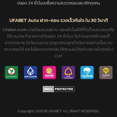
ตลอด 24 ชั่วโมงเพื่อความสะดวกของสมาชิกทุกคน
UFABET Auto ฝาก-ถอน รวดเร็วทันใจ ใน 30 วินาที
Ufabet.mom
มาพร้อมระบบฝาก–ถอนอัตโนมัติที่ทั้งเร็วและปลอดภัย
ใช้งานง่าย ทำรายการได้ตลอด 24 ชั่วโมง ไม่ว่าจะฝากหรือถอนก็
สะดวกสบาย ไม่ต้องรอนาน ทุกธุรกรรมถูกดำเนินการอย่างเป็นระบบ
ตรวจสอบได้ และไม่มีพลาดตกหล่น ให้คุณเล่นได้อย่างสบายใจทุกช่วง
เวลา
Copyright 2026 ©
UFABET
ALL RIGHT RESERVED.