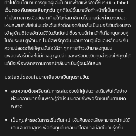
ทั่วไปคือนโยบายการดูแลผู้เล่นในวันที่พ่ายแพ้ ฟังก์ชันระบบ
ufabet
เว็บตรง คืนยอดเสียทุกวัน
ถูกดีไซน์ขึ้นมาเพื่อทำหน้าที่เป็นเกราะ
กำบังทางการเงินขั้นสุดท้ายให้แก่สมาชิก นโยบายนี้จะคำนวณยอด
เงินสะสมที่เสียไปในแต่ละวันแล้วตัดยอดคืนกลับเป็นเปอร์เซ็นต์เงินสด
เข้าสู่บัญชีโดยอัตโนมัติในวันถัดไป ซึ่งระบบนี้ทำหน้าที่เกื้อหนุนควบคู่
ไปกับระบบ
ยูฟ่าเบท โบนัสฟรีทุกวัน
มอบความอุ่นใจและหลักประกัน
ความปลอดภัยให้คุณมั่นใจได้ว่า ทุกการก้าวเข้ามาลงทุนบน
แพลตฟอร์มนี้จะไม่มีทางสูญเปล่า และพร้อมมีเงินทุนสำรองให้คุณได้
แก้มือเพื่อพลิกสถานการณ์กลับมาเป็นผู้ชนะได้เสมอ
ประโยชน์ของนโยบายเยียวยาเงินทุนรายวัน:
ลดความตึงเครียดในการเล่น:
ช่วยให้ผู้เล่นวางเดิมพันได้อย่าง
ผ่อนคลายมากขึ้นเพราะรู้ว่ามีระบบคอยซัพพอร์ตเงินคืนยามผิด
พลาด
เป็นทุนสำรองในการเริ่มต้นใหม่:
เงินคืนยอดเสียสามารถนำไปใช้
เดินเงินตามสูตรเพื่อดึงทุนคืนกลับมาได้อย่างมีสติในวันรุ่งขึ้น