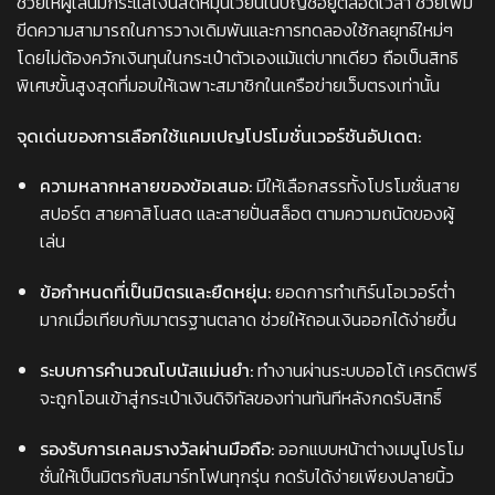
ช่วยให้ผู้เล่นมีกระแสเงินสดหมุนเวียนในบัญชีอยู่ตลอดเวลา ช่วยเพิ่ม
ขีดความสามารถในการวางเดิมพันและการทดลองใช้กลยุทธ์ใหม่ๆ
โดยไม่ต้องควักเงินทุนในกระเป๋าตัวเองแม้แต่บาทเดียว ถือเป็นสิทธิ
พิเศษขั้นสูงสุดที่มอบให้เฉพาะสมาชิกในเครือข่ายเว็บตรงเท่านั้น
จุดเด่นของการเลือกใช้แคมเปญโปรโมชั่นเวอร์ชันอัปเดต:
ความหลากหลายของข้อเสนอ:
มีให้เลือกสรรทั้งโปรโมชั่นสาย
สปอร์ต สายคาสิโนสด และสายปั่นสล็อต ตามความถนัดของผู้
เล่น
ข้อกำหนดที่เป็นมิตรและยืดหยุ่น:
ยอดการทำเทิร์นโอเวอร์ต่ำ
มากเมื่อเทียบกับมาตรฐานตลาด ช่วยให้ถอนเงินออกได้ง่ายขึ้น
ระบบการคำนวณโบนัสแม่นยำ:
ทำงานผ่านระบบออโต้ เครดิตฟรี
จะถูกโอนเข้าสู่กระเป๋าเงินดิจิทัลของท่านทันทีหลังกดรับสิทธิ์
รองรับการเคลมรางวัลผ่านมือถือ:
ออกแบบหน้าต่างเมนูโปรโม
ชั่นให้เป็นมิตรกับสมาร์ทโฟนทุกรุ่น กดรับได้ง่ายเพียงปลายนิ้ว