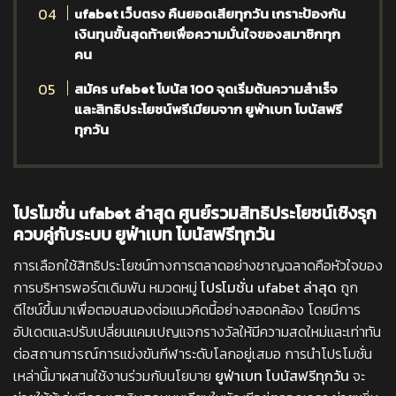
ufabet เว็บตรง คืนยอดเสียทุกวัน เกราะป้องกัน
เงินทุนขั้นสุดท้ายเพื่อความมั่นใจของสมาชิกทุก
คน
สมัคร ufabet โบนัส 100 จุดเริ่มต้นความสำเร็จ
และสิทธิประโยชน์พรีเมียมจาก ยูฟ่าเบท โบนัสฟรี
ทุกวัน
โปรโมชั่น ufabet ล่าสุด ศูนย์รวมสิทธิประโยชน์เชิงรุก
ควบคู่กับระบบ ยูฟ่าเบท โบนัสฟรีทุกวัน
การเลือกใช้สิทธิประโยชน์ทางการตลาดอย่างชาญฉลาดคือหัวใจของ
การบริหารพอร์ตเดิมพัน หมวดหมู่
โปรโมชั่น ufabet ล่าสุด
ถูก
ดีไซน์ขึ้นมาเพื่อตอบสนองต่อแนวคิดนี้อย่างสอดคล้อง โดยมีการ
อัปเดตและปรับเปลี่ยนแคมเปญแจกรางวัลให้มีความสดใหม่และเท่าทัน
ต่อสถานการณ์การแข่งขันกีฬาระดับโลกอยู่เสมอ การนำโปรโมชั่น
เหล่านี้มาผสานใช้งานร่วมกับนโยบาย
ยูฟ่าเบท โบนัสฟรีทุกวัน
จะ