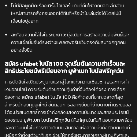
ไม่มีข้อผูกมัดเรื่องเทิร์นโอเวอร์:
เงินที่คืนให้จากยอดเสียส่วน
ใหญ่สามารถสั่งถอนออกได้ทันทีหรือนำไปเล่นต่อได้โดยไม่มี
เงื่อนไขยุ่งยาก
สะท้อนความใส่ใจในระยะยาว:
มุ่งเน้นการสร้างความสัมพันธ์และ
ความเชื่อมั่นอันดีระหว่างแพลตฟอร์มเว็บตรงกับสมาชิกทุกคน
อย่างยั่งยืน
สมัคร ufabet โบนัส 100 จุดเริ่มต้นความสำเร็จและ
สิทธิประโยชน์พรีเมียมจาก ยูฟ่าเบท โบนัสฟรีทุกวัน
การตัดสินใจเปิดประตูบานแรกสู่โลกแห่งความเชี่ยวชาญและการทำ
เงินออนไลน์ ควรเริ่มต้นด้วยความคุ้มค่าที่จับต้องได้จริง การเลือก
ช่องทาง
สมัคร ufabet โบนัส 100
คือคำตอบที่ชาญฉลาดที่สุด
สำหรับนักลงทุนยุคใหม่ ขั้นตอนการลงทะเบียนที่ง่ายดายผ่านระบบออ
โต้จะช่วยเปิดสิทธิ์การเข้าถึงคลังแสงความบันเทิงและสิทธิประโยชน์
ของระบบ
ยูฟ่าเบท โบนัสฟรีทุกวัน
ให้แก่คุณในทันที มอบความพร้อม
และความมั่นใจในการก้าวเดินบนเส้นทางแห่งความมั่งคั่งด้วยต้นทุนที่
เหนือกว่าตั้งแต่วินาทีแรก ช่วยให้ทุกจังหวะการวิเคราะห์เกมกีฬาและ