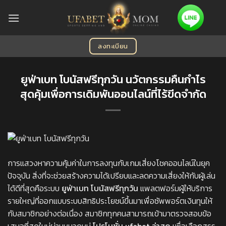
Skip
to
content
ลงทะเบียน
ยูฟ่าเบท โบนัสฟรีทุกวัน นวัตกรรมคืนกำไร
สุดคุ้มเพื่อการเดิมพันออนไลน์ที่ไร้ขีดจำกัด
การแสวงหาความคุ้มค่าในการลงทุนกับเกมเสี่ยงโชคออนไลน์ในยุค
ปัจจุบัน สิ่งที่จะช่วยสร้างความได้เปรียบและลดความเสี่ยงให้กับผู้เล่น
ได้ดีที่สุดคือระบบ
ยูฟ่าเบท โบนัสฟรีทุกวัน
แพลตฟอร์มผู้ให้บริการ
รายใหญ่ที่ออกแบบระบบสิทธิประโยชน์ขึ้นมาเพื่อซัพพอร์ตเงินทุนให้
กับสมาชิกอย่างต่อเนื่อง สมาชิกทุกคนสามารถเข้ามาตรวจสอบข้อ
เสนอที่สดใหม่ผ่านหมวดหมู่
โปรโมชั่น ufabet ล่าสุด
เพื่อเลือกสรร