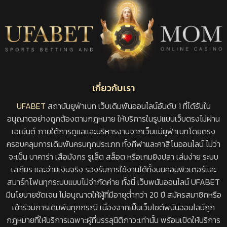
เกี่ยวกับเรา
UFABET
สถาบันยูฟ่าเบท เว็บเดิมพันออนไลน์อันดับ 1 ที่ได้รับใบ
อนุญาตอย่างถูกต้องตามกฎหมาย ให้บริการในรูปแบบเว็บตรงไม่ผ่าน
เอเย่นต์ ภายใต้การดูแลและบริหารงานจากเว็บแม่ยูฟ่าเบทโดยตรง
ครอบคลุมการเดิมพันครบทุกประเภท ทั้งกีฬาและคาสิโนออนไลน์ ไม่ว่า
จะเป็น บาคาร่า เสือมังกร รูเล็ต สล็อต หรือเกมยิงปลา เล่นง่าย ระบบ
เสถียร และจ่ายเงินจริง รองรับการใช้งานได้ทั้งบนคอมพิวเตอร์และ
สมาร์ทโฟนทุกระบบแบบไม่จำกัดค่าย ทั้งนี้ เว็บพนันออนไลน์ UFABET
มีนโยบายชัดเจน ไม่อนุญาตให้ผู้ที่มีอายุต่ำกว่า 20 ปี สมัครสมาชิกหรือ
เข้าร่วมการเดิมพันทุกกรณี เนื่องจากเป็นเว็บไซต์พนันออนไลน์ถูก
กฎหมายที่ให้บริการเฉพาะผู้ที่บรรลุนิติภาวะเท่านั้น พร้อมเปิดให้บริการ