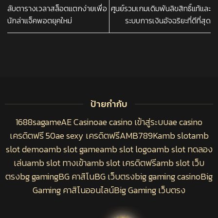
ลับตารางเวลาสล็อตแตกง่ายเพื่อ
ศูนย์รวมเกมเดิมพันลิขสิทธิ์แท้และ
นักล่าแจ็คพอตยุคใหม่
ระบบการเงินอัจฉริยะที่ดีที่สุด
ป้ายกำกับ
1688sagame
AE Casino
ae casino เข้าสู่ระบบ
ae casino
เครดิตฟรี 50
ae sexy เครดิตฟรี
AMB789K
amb slot
amb
slot demo
amb slot game
amb slot logo
amb slot ทดลอง
เล่น
amb slot ทางเข้า
amb slot เครดิตฟรี
amb slot เว็บ
ตรง
bg gaming
BG คาสิโน
BG เว็บตรง
big gaming casino
Big
Gaming คาสิโนออนไลน์
Big Gaming เว็บตรง