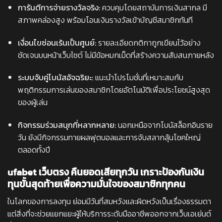
การันตีการจ่ายรางวัลจริง:
ควบคุมโดยสถาบันการเงินสากล มี
สภาพคล่องสูง พร้อมโอนเงินรางวัลเข้าบัญชีสมาชิกทันที
เงื่อนไขซ่อนเร้นเป็นศูนย์:
รายละเอียดกติกาถูกเขียนไว้อย่าง
ชัดเจนบนหน้าเว็บไซต์ ไม่มีข้อหมกเม็ดที่สร้างความสับสนภายหลัง
ระบบจับคู่โบนัสอัจฉริยะ:
แนะนำโปรโมชั่นที่เหมาะสมกับ
พฤติกรรมการเล่นของสมาชิกโดยอัตโนมัติเพื่อประโยชน์สูงสุด
ของผู้เล่น
กิจกรรมร่วมสนุกที่หลากหลาย:
นอกเหนือจากโบนัสล็อกอินราย
วัน ยังมีกิจกรรมทายผลฟุตบอลและการจับสลากลุ้นโชคใหญ่
ตลอดทั้งปี
ufabet เว็บตรง คืนยอดเสียทุกวัน เกราะป้องกันเงิน
ทุนขั้นสุดท้ายเพื่อความมั่นใจของสมาชิกทุกคน
ในโลกของการลงทุน ย่อมมีวันที่สมหวังและผิดหวังเป็นเรื่องธรรมดา
แต่สิ่งที่จะช่วยแยกแยะผู้ให้บริการระดับมืออาชีพออกจากเว็บเอเย่นต์