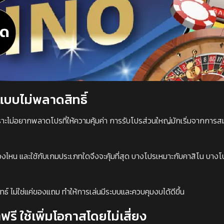
ด แบบไม่พลาดสิทธิ์
าะไม่อยากพลาดโปรที่ให้ความคุ้มค่า การรับโปรส่วนใหญ่มักเริ่มจากการสม
ช่วงไหน และใช้กับเกมประเภทใดจึงจะคุ้มที่สุด บางโปรเหมาะกับคาสิโน บางโ
ุทธ์ ไม่ใช่แค่ของแถม ทำให้การเล่นมีระบบและควบคุมงบได้ดีขึ้น
ฟรี ใช้เพิ่มโอกาสโดยไม่เสี่ยง