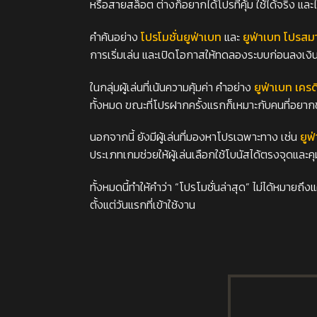
หรือสายสล็อต ต่างก็อยากได้โปรที่คุ้ม ใช้ได้จริง 
คำค้นอย่าง
โปรโมชั่นยูฟ่าเบท
และ
ยูฟ่าเบท โปรสม
การเริ่มเล่น และเปิดโอกาสให้ทดลองระบบก่อนลงเงินจ
ในกลุ่มผู้เล่นที่เน้นความคุ้มค่า คำอย่าง
ยูฟ่าเบท เครด
ทั้งหมด ขณะที่โปรฝากครั้งแรกก็เหมาะกับคนที่อยากขย
นอกจากนี้ ยังมีผู้เล่นที่มองหาโปรเฉพาะทาง เช่น
ยูฟ
ประเภทเกมช่วยให้ผู้เล่นเลือกใช้โบนัสได้ตรงจุดและคุม
ทั้งหมดนี้ทำให้คำว่า “โปรโมชั่นล่าสุด” ไม่ได้หมาย
ตั้งแต่วันแรกที่เข้าใช้งาน