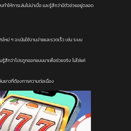
ทำให้การเล่นไม่น่าเบื่อ และรู้สึกว่ามีตัวช่วยอยู่ตลอด
ปรใหม่ ๆ จะเน้นใช้งานง่ายและรวดเร็ว เช่น ระบบ
รู้สึกว่าโปรถูกออกแบบมาเพื่อช่วยจริง ไม่ใช่แค่
นยาวที่ต้องการความต่อเนื่อง