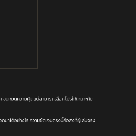
ซ้ำ ๆ จนหมดความคุ้ม แต่สามารถเลือกโปรให้เหมาะกับ
อกมาได้อย่างไร ความชัดเจนตรงนี้คือสิ่งที่ผู้เล่นจริง