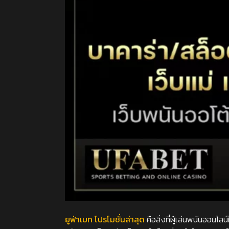
ยูฟ่าเบท โปรโมชั่นล่าสุด
คือสิ่งที่ผู้เล่นพนันออนไ