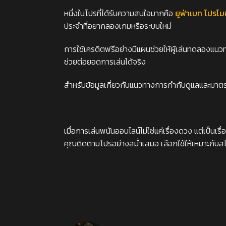
หนึ่งในโปรที่ได้รับความสนใจมากคือ
ยูฟ่าเบท โปรโมช
ประจำที่อยากลองเกมหรือระบบใหม่
การใช้เครดิตฟรีอย่างมีแผนช่วยให้ผู้เล่นทดลองแนวทา
ช่วยต่อยอดการเล่นได้จริง
สำหรับข้อมูลเกี่ยวกับแนวทางการกำกับดูแลและมาตร
เมื่อการเล่นพนันออนไลน์ไม่ใช่แค่เรื่องดวง แต่เป็นเร
คุณติดตามโปรอย่างสม่ำเสมอ เลือกใช้ให้เหมาะกับสไต