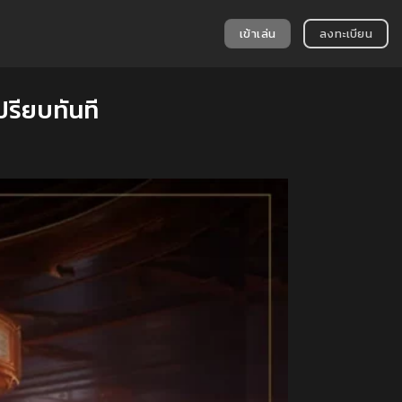
เข้าเล่น
ลงทะเบียน
เปรียบทันที