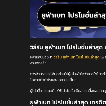
วิธีรับ ยูฟ่าเบท โปรโมชั่นล่าสุ
หลายคนมองหา
วิธีรับ ยูฟ่าเบท โปรโมชั่นล่าสุด
เพร
งานทุกครั้ง
การอ่านรายละเอียดช่วยให้ผู้เล่นเข้าใจว่าควรใช้โปร
โอกาสทำกำไรและลดความเสี่ยง
ผู้เล่นที่วางแผนดีจะใช้โปรโมชั่นเป็นส่วนหนึ่งของกลย
ยูฟ่าเบท โปรโมชั่นล่าสุด เครดิต