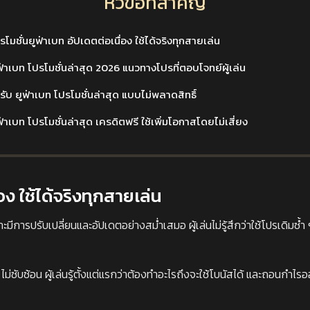
หัวข้อที่สำคัญ
รโมชั่นยูฟ่าเบท อัปเดตต่อเนื่อง ใช้ได้จริงทุกสายเล่น
ฟ่าเบท โปรโมชั่นล่าสุด 2026 แนวทางโปรที่ตอบโจทย์ผู้เล่น
ธีรับ ยูฟ่าเบท โปรโมชั่นล่าสุด แบบไม่พลาดสิทธิ์
ฟ่าเบท โปรโมชั่นล่าสุด เครดิตฟรี ใช้เพิ่มโอกาสโดยไม่เสี่ยง
อง ใช้ได้จริงทุกสายเล่น
ะมีการปรับเปลี่ยนและอัปเดตอย่างสม่ำเสมอ ผู้เล่นไม่รู้สึกว่าใช้โปรเดิม
 ไม่ซับซ้อน ผู้เล่นรู้ตั้งแต่แรกว่าต้องทำอะไรถึงจะใช้โบนัสได้ และถอนกำไรอ